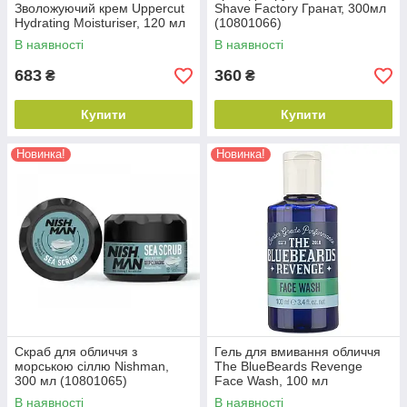
Зволожуючий крем Uppercut
Shave Factory Гранат, 300мл
Hydrating Moisturiser, 120 мл
(10801066)
В наявності
В наявності
683
360
₴
₴
Купити
Купити
Новинка!
Новинка!
Скраб для обличчя з
Гель для вмивання обличчя
морською сіллю Nishman,
The BlueBeards Revenge
300 мл (10801065)
Face Wash, 100 мл
(10801005)
В наявності
В наявності