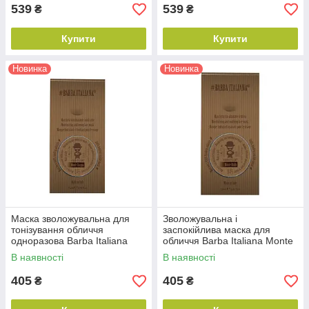
539
539
₴
₴
Купити
Купити
Новинка
Новинка
Маска зволожувальна для
Зволожувальна і
тонізування обличчя
заспокійлива маска для
одноразова Barba Italiana
обличчя Barba Italiana Monte
Monte Grappa, 7,5 мл
Baldo, 7,5 мл (BI00707)
В наявності
В наявності
(BI007071)
405
405
₴
₴