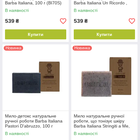
Barba Italiana, 100 г (BI70S)
Barba Italiana Un Ricordo ,
100 г (BI0707700S)
В наявності
В наявності
539
539
₴
₴
Купити
Купити
Новинка
Новинка
Мило-детокс натуральне
Мило натуральне ручної
ручної роботи Barba Italiana
роботи, що тонізує шкіру
Pastori D'abruzzo, 100 г
Barba Italiana Stringiti a Me,
(BI7070S)
100 г (BI000700S)
В наявності
В наявності