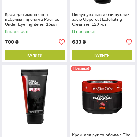
Крем для зменшення
Відлущувальний очищуючий
набряків під очима Pacinos
засіб Uppercut Exfoliating
Under Eye Tightener 15мл
Cleanser, 120 мл
(10801051)
В наявності
В наявності
700
683
₴
₴
Купити
Купити
Новинка!
Крем для рук та обличчя The