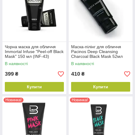
Чорна маска для обличчя
Маска-пілінг для обличчя
Immortal Infuse "Peel-off Black
Pacinos Deep Cleansing
Mask" 150 мл (INF-43)
Charcoal Black Mask 52мл
(10801050)
В наявності
В наявності
399
410
₴
₴
Купити
Купити
Новинка!
Новинка!