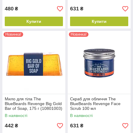
480
631
₴
₴
Купити
Купити
Новинка!
Новинка!
Мило для тіла The
Скраб для обличчя The
BlueBeards Revenge Big Gold
BlueBeards Revenge Face
Bar of Soap, 175 г (10801003)
Scrub 100 мл
(5060297002472)
В наявності
В наявності
442
631
₴
₴