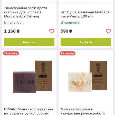
Зволожуючий засіб проти
старіння для чоловіків
Засіб для вмивання Morgans
Morgans Age Defying
Face Wash, 100 мл
Moisturiser For Men, 45 мл
В наявності
В наявності
1 160
590
₴
₴
Купити
Купити
Новинка
Новинка
RIMANI Мило зволожувальне
Мило заспокійливе
натуральне ручної роботи
натуральне ручної роботи