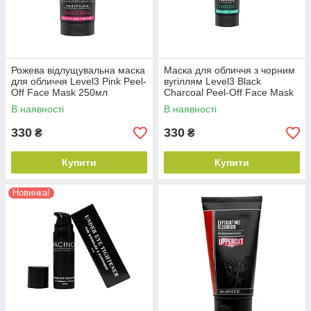
Рожева відлущувальна маска
Маска для обличчя з чорним
для обличчя Level3 Pink Peel-
вугіллям Level3 Black
Off Face Mask 250мл
Charcoal Peel-Off Face Mask
(10801054)
250мл (10801053)
В наявності
В наявності
330
330
₴
₴
Купити
Купити
Новинка!