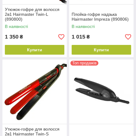
Утюжок-гофре для волосся
2в1 Hairmaster Twin-L
Плойка-гофре надзька
(890800)
Hairmaster Impreza (890806)
В наявності
В наявності
1 350
1 015
₴
₴
Купити
Купити
Топ продажів
Утюжок-гофре для волосся
2в1 Hairmaster Twin-S