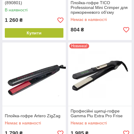
(890801)
Плойка-гофре TICO
Professional Mini Crimper для
В наявності
прикореневого об'єму
(100204)
1 260
Немає в наявності
₴
804
₴
Купити
Новинка!
Професійні щипці-гофре
Плойка-гофре Artero ZigZag
Gamma Piu Extra Pro Frise
Немає в наявності
Немає в наявності
1 790
1 985
₴
₴