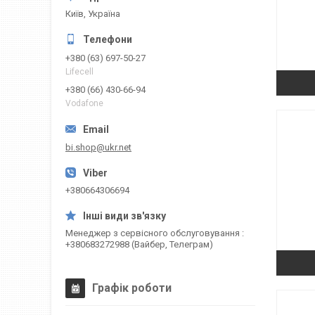
Київ, Україна
+380 (63) 697-50-27
Lifecell
+380 (66) 430-66-94
Vodafone
bi.shop@ukr.net
+380664306694
Менеджер з сервісного обслуговування
+380683272988 (Вайбер, Телеграм)
Графік роботи