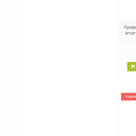
M632
Профе
Arter
Новин