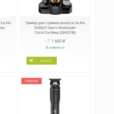
 Ga.Ma
Тример для стрижки волосся Ga.Ma
ess
GCX623 Sport Multistyler
Cord/Cordless (GM3270)
1 660 ₴
В наявності
Купити
Новинка!