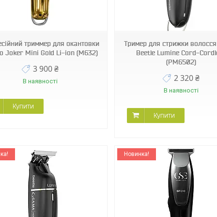
PM6502
GM3270
сійний триммер для окантовки
Тример для стрижки волосся
o Joker Mini Gold Li-ion (M632)
Beetle Lumine Cord-Cordl
(PM6502)
3 900 ₴
2 320 ₴
В наявності
В наявності
Купити
Купити
ка!
Новинка!