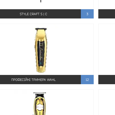
STYLE CRAFT S | C
3
ПРОФЕСІЙНІ ТРИМЕРА WAHL
12