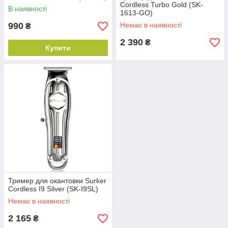
Сordless Turbo Gold (SK-
В наявності
1613-GO)
990
Немає в наявності
₴
2 390
₴
Купити
Тример для окантовки Surker
Сordless I9 Silver (SK-I9SL)
Немає в наявності
2 165
₴