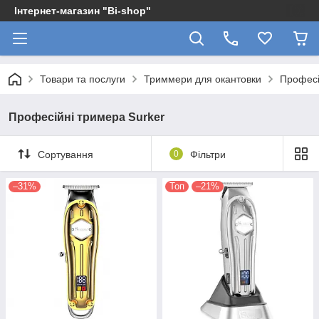
Інтернет-магазин "Bi-shop"
Товари та послуги
Триммери для окантовки
Професі
Професійні тримера Surker
Сортування
0
Фільтри
–31%
Топ
–21%