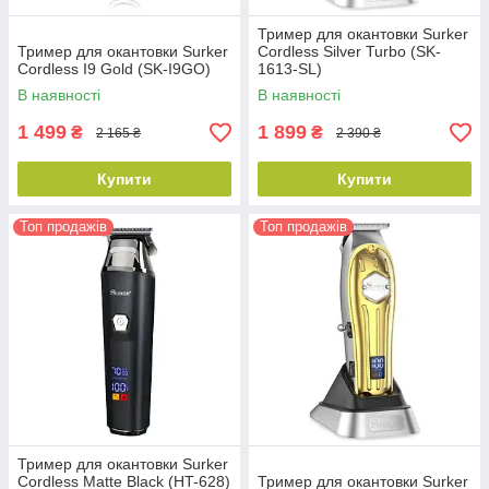
Тример для окантовки Surker
Тример для окантовки Surker
Сordless Silver Turbo (SK-
Сordless I9 Gold (SK-I9GO)
1613-SL)
В наявності
В наявності
1 499
1 899
₴
₴
2 165 ₴
2 390 ₴
Купити
Купити
Топ продажів
Топ продажів
Тример для окантовки Surker
Сordless Matte Black (HT-628)
Тример для окантовки Surker