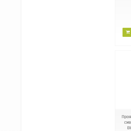
24777
Проя
сив
B