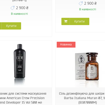
(BI700-1)
2 900 ₴
2 900 ₴
В наявності
В наявності
Купити
Купити
Новинка
BI07000M
BI07070M
вник для системи маскування
Сіль дезинфікуюча для шкіри
ини American Crew Precision
Barba Italiana Muran 07, 1
lend Developer 15 Vol 500 мл
(BI07000M)