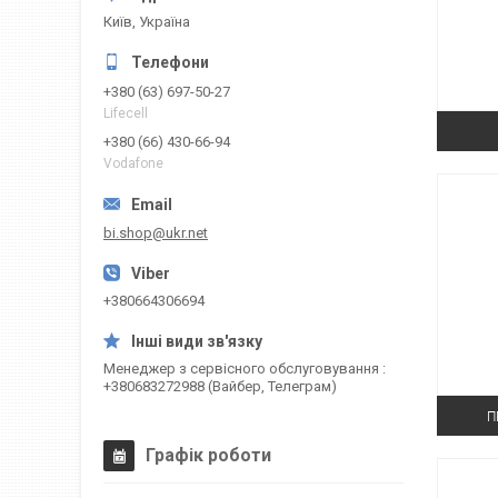
Київ, Україна
+380 (63) 697-50-27
Lifecell
+380 (66) 430-66-94
Vodafone
bi.shop@ukr.net
+380664306694
Менеджер з сервісного обслуговування
+380683272988 (Вайбер, Телеграм)
П
Графік роботи