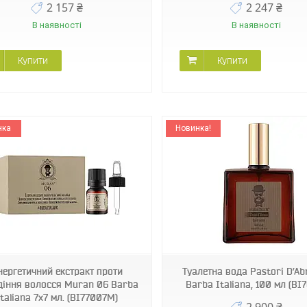
2 157 ₴
2 247 ₴
В наявності
В наявності
Купити
Купити
нка
Новинка!
BI7070
BI70
нергетичний екстракт проти
Туалетна вода Pastori D’Ab
діння волосся Muran 06 Barba
Barba Italiana, 100 мл (BI
Italiana 7x7 мл. (BI77007M)