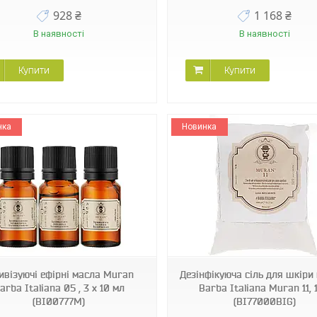
928 ₴
1 168 ₴
В наявності
В наявності
Купити
Купити
нка
Новинка
BI77000BIG
BI77777 M
ивізуючі ефірні масла Muran
Дезінфікуюча сіль для шкіри
arba Italiana 05 , 3 x 10 мл
Barba Italiana Muran 11, 1
(BI00777M)
(BI77000BIG)