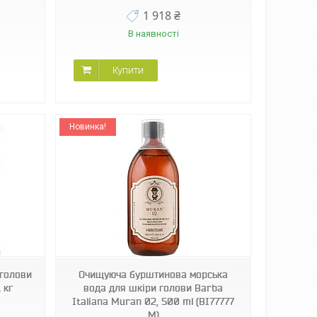
1 918 ₴
В наявності
Купити
Новинка!
 голови
Очищуюча бурштинова морська
 кг
вода для шкіри голови Barba
Italiana Muran 02, 500 ml (BI77777
M)