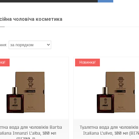
ійна чоловіча косметика
ка!
Новинка!
BI700-2
BI700-3
етна вода для чоловіків Barba
Туалетна вода для чоловікі
aliana Innanzi L'alba, 100 мл
Italiana L'ulivo, 100 мл (BI