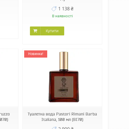
1 138 ₴
В наявності
Купити
Новинка!
ruzzo
Туалетна вода Pastori Rimani Barba
7070)
Italiana, 100 мл (BI70)