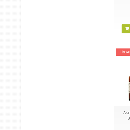
Нови
BI00777M
Акт
B