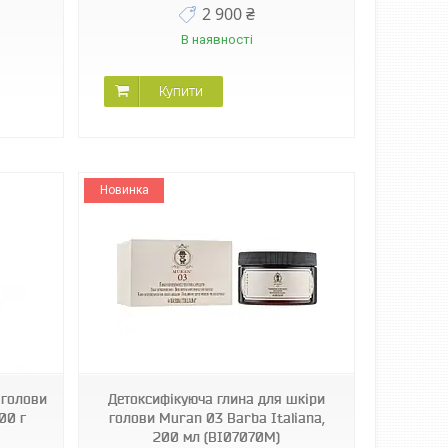
2 900 ₴
В наявності
Купити
Новинка
 голови
Детоксифікуюча глина для шкіри
00 г
голови Muran 03 Barba Italiana,
200 мл (BI07070M)