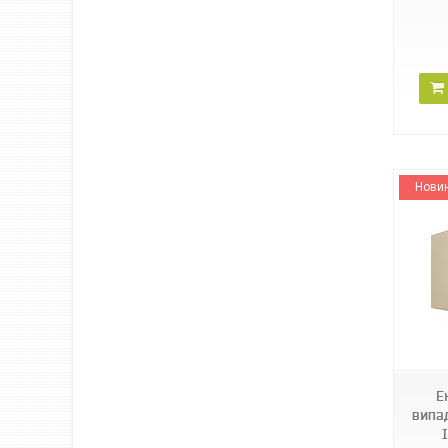
Нови
BI77007M
Е
випа