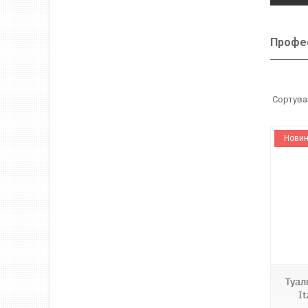
Профес
Новин
BI700-1
Туал
It