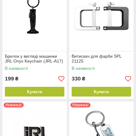
Брелок у вигляді машинки
Витискач для фарби SPL
JRL Onyx Keychain (JRL-A17)
21125
В наявності
В наявності
199
330
₴
₴
Купити
Купити
Новинка!
Новинка!