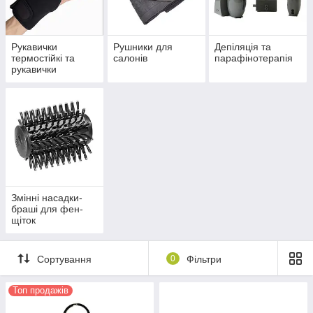
Рукавички
Рушники для
Депіляція та
термостійкі та
салонів
парафінотерапія
рукавички
одноразові
Змінні насадки-
браші для фен-
щіток
Сортування
0
Фільтри
Топ продажів