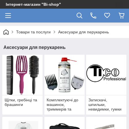
Інтернет-магазин "Bi-shop"
Товари та послуги
Аксесуари для перукарень
Аксесуари для перукарень
Щітки, гребінці та
Комплектуючі до
Затискачі,
брашинги
машинок,
шпильки,
триммерів та
невидимки, гумки
електробритв