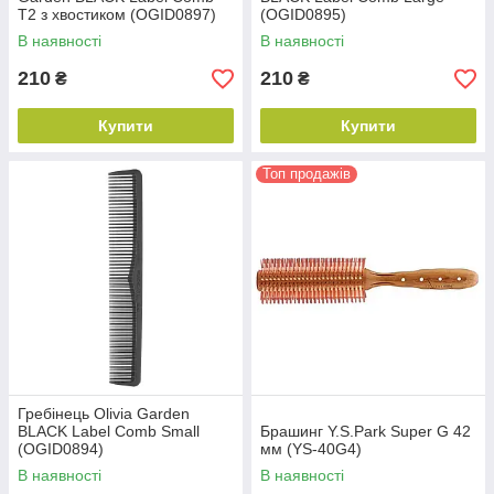
T2 з хвостиком (OGID0897)
(OGID0895)
В наявності
В наявності
210
210
₴
₴
Купити
Купити
Топ продажів
Гребінець Olivia Garden
BLACK Label Comb Small
Брашинг Y.S.Park Super G 42
(OGID0894)
мм (YS-40G4)
В наявності
В наявності