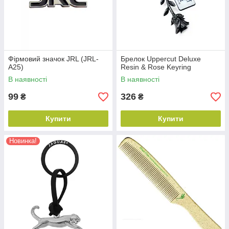
Фірмовий значок JRL (JRL-
Брелок Uppercut Deluxe
A25)
Resin & Rose Keyring
В наявності
В наявності
99
326
₴
₴
Купити
Купити
Новинка!