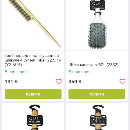
Гребінець для начісування зі
шпікулем Wheat Fiber 22.5 см
(Y2-M15)
Щітка масажна SPL (2332)
В наявності
В наявності
131
359
₴
₴
Купити
Купити