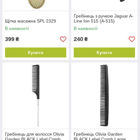
Гребінець з ручкою Jaguar A-
Щітка масажна SPL 2329
Line Ion 515 (A-515)
В наявності
В наявності
399
240
₴
₴
Купити
Купити
Гребінець для волосся Olivia
Гребінець Olivia Garden
Garden BLACK Label Comb
BLACK Label Comb Large