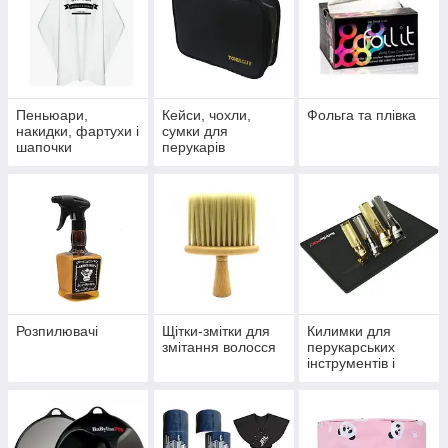
Пеньюари,
Кейси, чохли,
Фольга та плівка
накидки, фартухи і
сумки для
шапочки
перукарів
Розпилювачі
Щітки-змітки для
Килимки для
змітання волосся
перукарських
інструментів і
акксесуаров