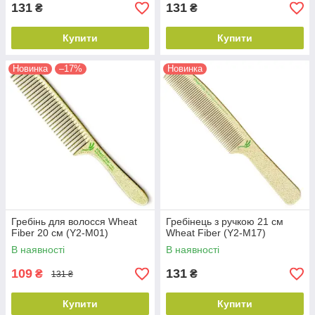
131
131
₴
₴
Купити
Купити
Новинка
–17%
Новинка
Гребінь для волосся Wheat
Гребінець з ручкою 21 см
Fiber 20 см (Y2-M01)
Wheat Fiber (Y2-M17)
В наявності
В наявності
109
131
₴
₴
131 ₴
Купити
Купити