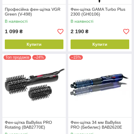
Професійна фен-щітка VGR
Фен-щітка GAMA Turbo Plus
Green (V-498)
2300 (GH0106)
В наявності
В наявності
1 099
2 190
₴
₴
Купити
Купити
Топ продажів
–24%
–15%
Фен-щітка BaByliss PRO
Фен-щітка 34 мм BaByliss
Rotating (BAB2770E)
PRO (Бебилис) BAB2620E