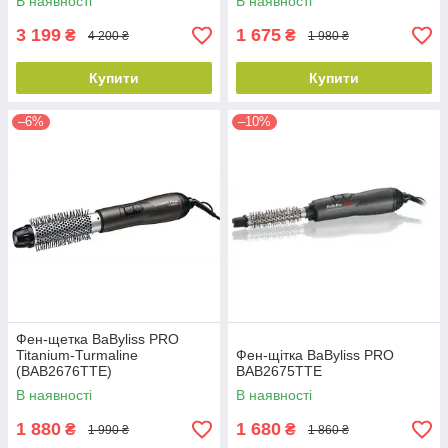
В наявності
В наявності
3 199
1 675
₴
₴
4 200 ₴
1 980 ₴
Купити
Купити
–6%
–10%
Фен-щетка BaByliss PRO
Titanium-Turmaline
Фен-щітка BaByliss PRO
(BAB2676TTE)
BAB2675TTE
В наявності
В наявності
1 880
1 680
₴
₴
1 990 ₴
1 860 ₴