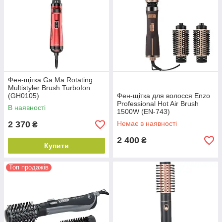
Фен-щітка Ga.Ma Rotating
Multistyler Brush TurboIon
(GH0105)
Фен-щітка для волосся Enzo
Professional Hot Air Brush
В наявності
1500W (EN-743)
2 370
Немає в наявності
₴
2 400
₴
Купити
Топ продажів