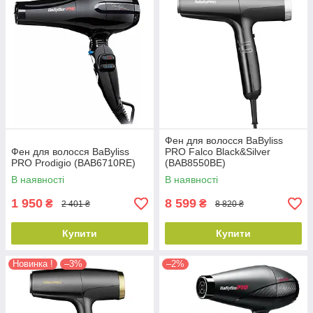
Фен для волосся BaByliss
Фен для волосся BaByliss
PRO Falco Black&Silver
PRO Prodigio (BAB6710RE)
(BAB8550BE)
В наявності
В наявності
1 950
8 599
₴
₴
2 401 ₴
8 820 ₴
Купити
Купити
Новинка !
–3%
–2%