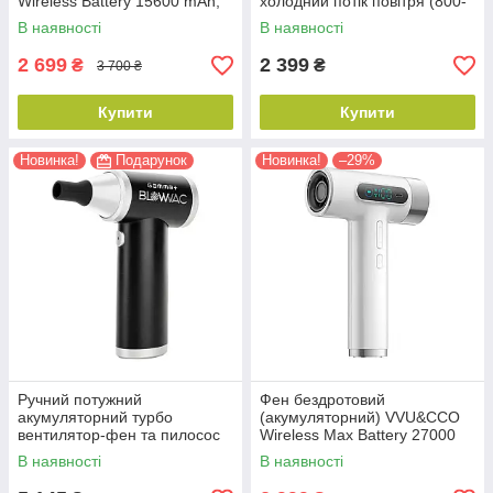
Wireless Battery 15600 mAh,
холодний потік повітря (800-
White (CFJ-5S)
004)
В наявності
В наявності
2 699
2 399
₴
₴
3 700 ₴
Купити
Купити
Новинка!
Подарунок
Новинка!
–29%
Ручний потужний
Фен бездротовий
акумуляторний турбо
(акумуляторний) VVU&CCO
вентилятор-фен та пилосос
Wireless Max Battery 27000
Gamma Piu 2in1 Blowvac,
mAh, White (CFJ-5P-WT)
В наявності
В наявності
холодний потік повітря
(GPBWV)