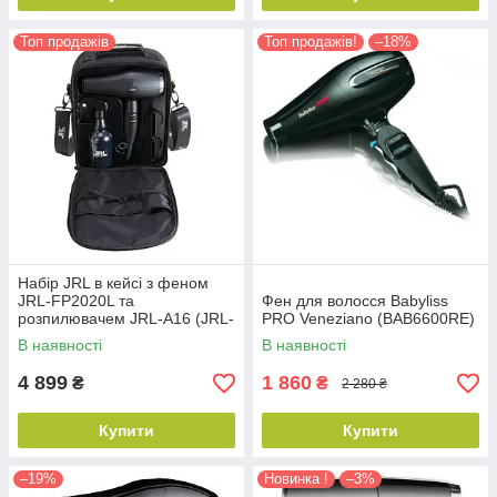
Топ продажів
Топ продажів!
–18%
Набір JRL в кейсі з феном
JRL-FP2020L та
Фен для волосся Babyliss
розпилювачем JRL-A16 (JRL-
PRO Veneziano (BAB6600RE)
BA2)
В наявності
В наявності
4 899
1 860
₴
₴
2 280 ₴
Купити
Купити
–19%
Новинка !
–3%