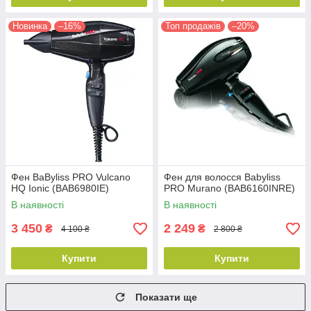
Новинка
–16%
Топ продажів
–20%
Фен BaByliss PRO Vulcano
Фен для волосся Babyliss
HQ Ionic (BAB6980IE)
PRO Murano (BAB6160INRE)
В наявності
В наявності
3 450
2 249
₴
₴
4 100 ₴
2 800 ₴
Купити
Купити
Показати ще