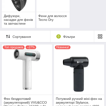
Дифузори,
Фени для волосся
насадки для фенів
Tecno Dry
та запчастини
Сортування
0
Фільтри
Топ продажів
–27%
Новинка!
Фен бездротовий
Потужний ручний міні-фен на
(акумуляторний) VVU&CCO
акумуляторі Stylance,