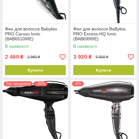
Фен для волосся Babyliss
Фен для волосся BaByliss
PRO Caruso Ionic
PRO Excess-HQ Ionic
(BAB6510IRE)
(BAB6990IE)
В наявності
В наявності
2 460
3 920
₴
₴
2 960 ₴
5 000 ₴
Купити
Купити
Топ продажів
–20%
–6%