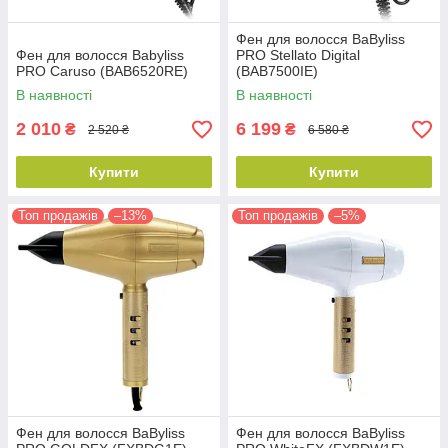
Фен для волосся BaByliss
Фен для волосся Babyliss
PRO Stellato Digital
PRO Caruso (BAB6520RE)
(BAB7500IE)
В наявності
В наявності
2 010
6 199
₴
₴
2 520 ₴
6 580 ₴
Купити
Купити
Топ продажів
–13%
Топ продажів
–5%
Фен для волосся BaByliss
Фен для волосся BaByliss