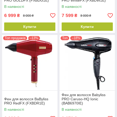
PRO GOLDFX (FXBDG1E)
PRO WhiteFX (FXBDW1E)
В наявності
В наявності
6 999
7 599
₴
₴
8 000 ₴
8 000 ₴
Купити
Купити
Топ продажів
–13%
Топ
–18%
Фен для волосся Babyliss
Фен для волосся BaByliss
PRO Caruso-HQ Ionic
PRO RedFX (FXBDR1E)
(BAB6970IE)
В наявності
В наявності