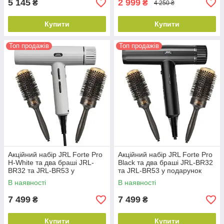
5 145
2 999
₴
₴
4 250 ₴
Купити
Купити
Топ продажів
Топ продажів
Акційний набір JRL Forte Pro
Акційний набір JRL Forte Pro
H-White та два браші JRL-
Black та два браші JRL-BR32
BR32 та JRL-BR53 у
та JRL-BR53 у подарунок
подарунок (JRL-FP2401W)
(JRL-FP2401)
В наявності
В наявності
7 499
7 499
₴
₴
Купити
Купити