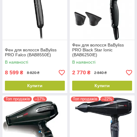
Фен для волосся BaByliss
Фен для волосся BaByliss
PRO Black Star Ionic
PRO Falco (BAB8550E)
(BAB6250IE)
В наявності
В наявності
8 599
2 770
₴
₴
8 820 ₴
2 840 ₴
Купити
Купити
Топ продажів
–17%
Топ продажів
–22%