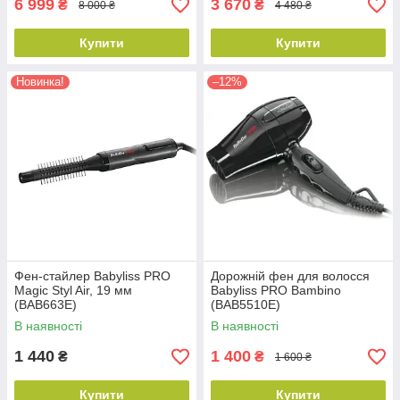
6 999
3 670
₴
₴
8 000 ₴
4 480 ₴
Купити
Купити
Новинка!
–12%
Фен-стайлер Babyliss PRO
Дорожній фен для волосся
Magic Styl Air, 19 мм
Babyliss PRO Bambino
(BAB663E)
(BAB5510E)
В наявності
В наявності
1 440
1 400
₴
₴
1 600 ₴
Купити
Купити