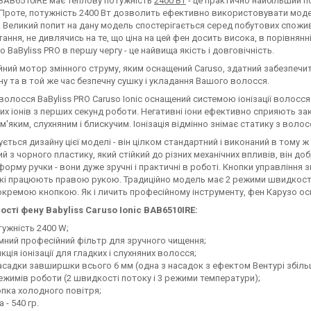
BAB6510IRE має теплову потужність
2400 Вт
- це практично найбільший по
 Проте, потужність 2400 Вт дозволить ефективно використовувати модел
 Великий попит на дану модель спостерігається серед побутових спожив
ання, не дивлячись на те, що ціна на цей фен досить висока, в порівнян
що BaByliss PRO в першу чергу - це найвища якість і довговічність.
ний мотор змінного струму, яким оснащений Caruso, здатний забезпечи
у та в той же час безпечну сушку і укладання Вашого волосся.
волосся BaByliss PRO Caruso Ionic оснащений системою іонізації волосс
их іонів з перших секунд роботи. Негативні іони ефективно сприяють з
м'яким, слухняним і блискучим. Іонізація відмінно знімає статику з волос
ться дизайну цієї моделі - він цілком стандартний і виконаний в тому ж ст
й з чорного пластику, який стійкий до різних механічних впливів, він до
 форму ручки - вони дуже зручні і практичні в роботі. Кнопки управління
кі працюють правою рукою. Традиційно модель має 2 режими швидкост
окремою кнопкою. Як і личить професійному інструменту, фен Карузо 
сті фену Babyliss Caruso Ionic BAB6510IRE:
ужність 2400 W;
мний професійний фільтр для зручного чищення;
кція іонізації для гладких і слухняних волосся;
асадки завширшки всього 6 мм (одна з насадок з ефектом Вентурі збіль
ежимів роботи (2 швидкості потоку і 3 режими температури);
пка холодного повітря;
а - 540 гр.