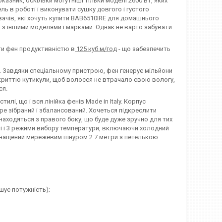
казник, оскільки могутніші тільки моделі 2600 Вт, яких
ь в роботі і виконувати сушку довгого і густого
ачів, які хочуть купити BAB6510IRE для домашнього
ні з іншими моделями і марками. Однак не варто забувати
ти фен продуктивністю в
125 куб.м/год
- що забезпечить
я. Завдяки спеціальному пристрою, фен генерує мільйони
акриттю кутикули, щоб волосся не втрачало свою вологу,
ся.
илі, що і вся лінійка фенів Made in Italy. Корпус
бре зібраний і збалансований. Хочеться підкреслити
 знаходяться з правого боку, що буде дуже зручно для тих
і і 3 режими вибору температури, включаючи холодний
оснащений мережевим шнуром 2.7 метри з петелькою.
шує потужність);