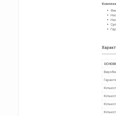
Комплек
Фен
Нас
Нас
Суп
Гар
Характ
ОСНОВ
Виробн
Гаранті
Кількіс
Кількіс
Кількі
Кількіс