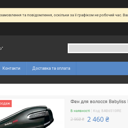
амовлення та повідомлення, оскільки за її графіком не робочий час. В
p"
Контакти
Доставка та оплата
Фен для волосся Babyliss 
продаж
В наявності
Код:
BAB6510IRE
2 460 ₴
2 960 ₴