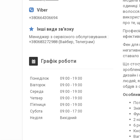
Модель 
одиниці.
волосся.
використ
+380664306694
про те, 
Професій
ефективн
Менеджер з сервісного обслуговування
+380683272988 (Вайбер, Телеграм)
Фен для 
негативн
ставало 
Графік роботи
Що стосує
зроблени
дизайн і
Понеділок
09:00
19:00
людей, я
Вівторок
09:00
19:00
обдув з 
Середа
09:00
19:00
Особливо
Четвер
09:00
19:00
Пот
Пʼятниця
09:00
19:00
Зні
Субота
09:00
17:00
Фун
Неділя
Вихідний
2 н
6 р
Кно
Ваг