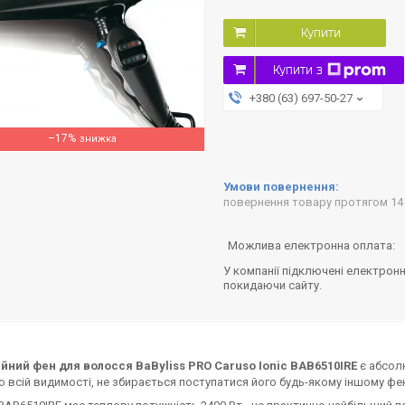
Купити
Купити з
+380 (63) 697-50-27
–17%
повернення товару протягом 14
У компанії підключені електронн
покидаючи сайту.
йний фен для волосся BaByliss PRO Caruso Ionic BAB6510IRE
є абсол
 по всій видимості, не збирається поступатися його будь-якому іншому фе