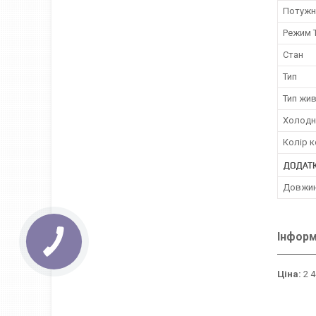
Потужн
Режим 
Стан
Тип
Тип жи
Холодн
Колір к
ДОДАТК
Довжин
Інформ
Ціна:
2 4