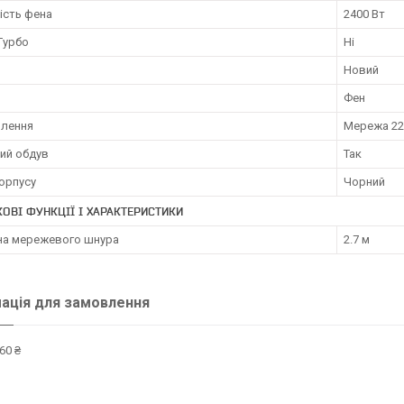
ість фена
2400 Вт
Турбо
Ні
Новий
Фен
влення
Мережа 22
ий обдув
Так
орпусу
Чорний
ОВІ ФУНКЦІЇ І ХАРАКТЕРИСТИКИ
а мережевого шнура
2.7 м
ація для замовлення
60 ₴