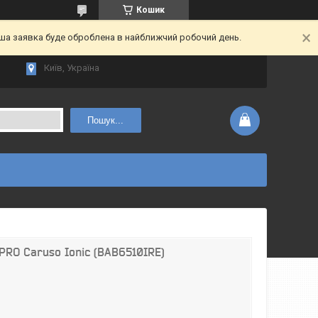
Кошик
аша заявка буде оброблена в найближчий робочий день.
Київ, Україна
Пошук...
PRO Caruso Ionic (BAB6510IRE)