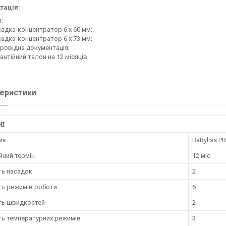
тація:
;
адка-концентратор 6 x 60 мм;
адка-концентратор 6 x 73 мм;
ровідна документація;
антійний талон на 12 місяців.
еристики
НІ
ик
BaByliss P
йний термін
12 міс
ть насадок
2
ть режимів роботи
6
сть швидкостей
2
ть температурних режимів
3