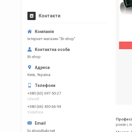
Контакти
Інтернет-магазин "Bi-shop"
Bi-shop
Київ, Україна
+380 (63) 697-50-27
Lifecell
+380 (66) 430-66-94
Vodafone
Професі
років і,
bi.shop@ukr.net