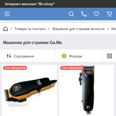
Інтернет-магазин "Bi-shop"
Товари та послуги
Машинки для стрижки волосся
Ма
Машинки для стрижки Ga.Ma
Сортування
0
Фільтри
Топ продажів
Топ продажів