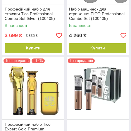
Професійний набір для
Набір машинок для
стрижки Tico Professional
стриження TICO Professional
Combo Set Silver (100408)
Combo Set (100405)
В наявності
В наявності
3 699
4 260
₴
₴
3 835 ₴
Купити
Купити
Топ продажів
–12%
Топ продажів
Професійний набір Tico
Expert Gold Premium