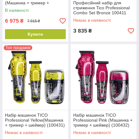
(Машинка + тример +
Професійний набір для
шейвер)
стриження Tico Professional
В наявності
Combo Set Bronze 100411
6 975
Немає в наявності
₴
7 915 ₴
3 835
₴
Купити
Топ продажів
Набір машинок TICO
Набір машинок TICO
Professional Yellow(Машинка
Professional Pink (Машинка +
+ тример + шейвер) (100431)
тример + шейвер) (100432)
Немає в наявності
Немає в наявності