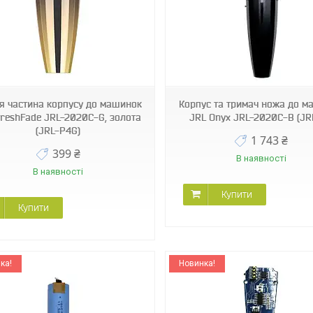
JRL-O1
JRL-O3
я частина корпусу до машинок
Корпус та тримач ножа до м
FreshFade JRL-2020C-G, золота
JRL Onyx JRL-2020C-B (JR
(JRL-P4G)
1 743 ₴
399 ₴
В наявності
В наявності
Купити
Купити
ка!
Новинка!