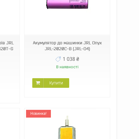
рів JRL
Акумулятор до машинки JRL Onyx
020T-G
JRL-2020C-B (JRL-O4)
1 038 ₴
В наявності
Купити
Новинка!