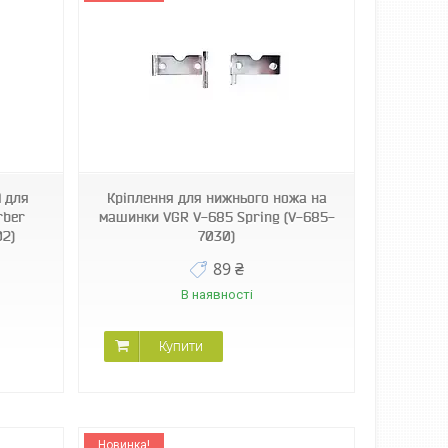
l для
Кріплення для нижнього ножа на
rber
машинки VGR V-685 Spring (V-685-
02)
7030)
89 ₴
В наявності
Купити
Новинка!