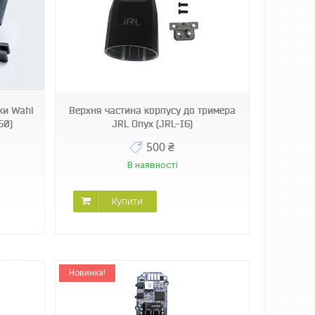
ки Wahl
Верхня частина корпусу до тримера
50)
JRL Onyx (JRL-I6)
500 ₴
В наявності
Купити
Новинка!