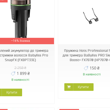
HP7870-01
JRL-1040-2
–16%
лений акумулятор до тримера
Пружина Hots Professional 
стрижки волосся Babyliss Pro
для тримера BaByliss PRO Sk
SnapFX (FXBPT33E)
Boost+ FX7870 (HP7870-
150 ₴
2 250 ₴
1 899 ₴
В наявності
В наявності
Купити
Купити