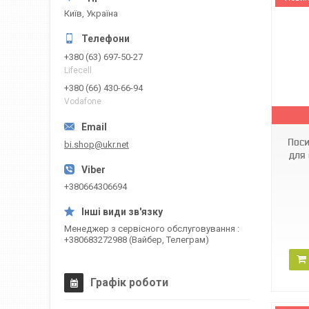
Київ, Україна
+380 (63) 697-50-27
Lifecell
+380 (66) 430-66-94
FXBPT33E
Vodafone
Поси
bi.shop@ukr.net
для 
+380664306694
Менеджер з сервісного обслуговування
+380683272988 (Вайбер, Телеграм)
Графік роботи