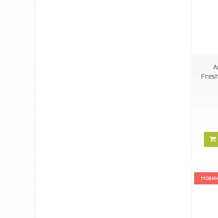
JRL-D4
А
Fres
Новин