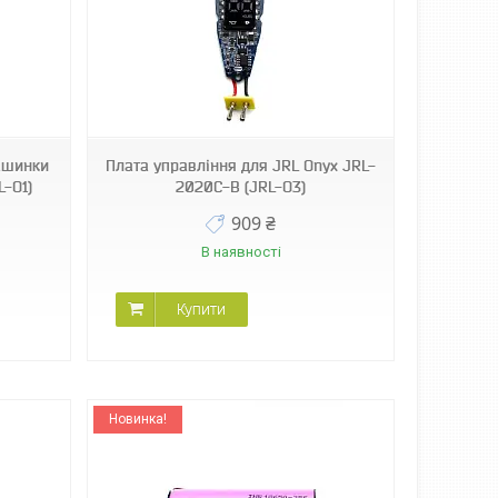
ашинки
Плата управління для JRL Onyx JRL-
L-O1)
2020C-B (JRL-O3)
909 ₴
В наявності
Купити
Новинка!