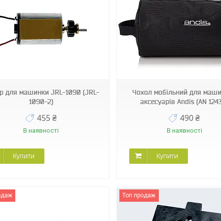
AN 12430
JRL-O2
р для машинки JRL-1090 (JRL-
Чохол мобільний для маши
1090-2)
аксесуарів Andis (AN 124
455 ₴
490 ₴
В наявності
В наявності
Купити
Купити
одаж
Топ продаж