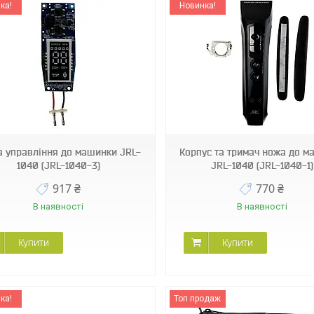
ка!
Новинка!
JRL-1040-1
JRL-1090-1
а управління до машинки JRL-
Корпус та тримач ножа до м
1040 (JRL-1040-3)
JRL-1040 (JRL-1040-1)
917 ₴
770 ₴
В наявності
В наявності
Купити
Купити
ка!
Топ продаж