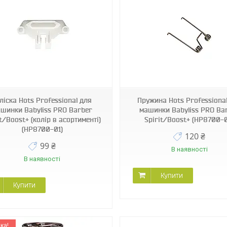
HP8700-02
V-685-7030
ліска Hots Professional для
Пружина Hots Professiona
шинки Babyliss PRO Barber
машинки Babyliss PRO Ba
it/Boost+ (колір в асортименті)
Spirit/Boost+ (HP8700-
(HP8700-01)
120 ₴
99 ₴
В наявності
В наявності
Купити
Купити
ка!