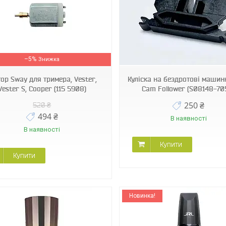
S08148-7050
JRL-I6
–5%
ор Sway для тримера, Vester,
Куліска на бездротові машин
Vester S, Cooper (115 5908)
Cam Follower (S08148-70
250 ₴
520 ₴
494 ₴
В наявності
В наявності
Купити
Купити
Новинка!