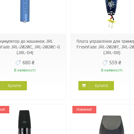
JRL-D8
JRL-O4
кумулятор до машинок JRL
Плата управління для триме
hFade JRL-2020C, JRL-2020C-G
FreshFade JRL-2020Т, JRL-2
(JRL-D4)
(JRL-D8)
680 ₴
559 ₴
В наявності
В наявності
Купити
Купити
ка!
Новинка!