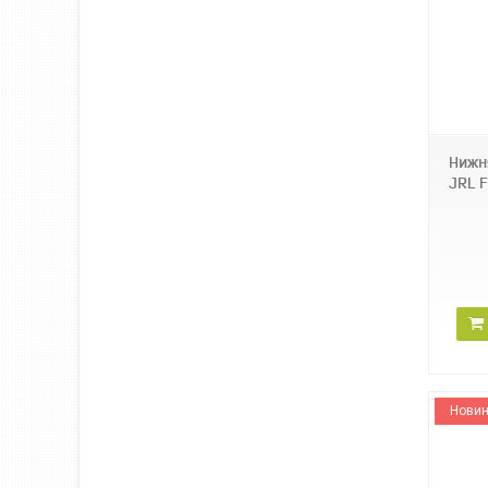
JRL-P4G
Нижн
JRL 
Новин