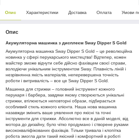
Опис
Характеристики
Доставка
Оплата
Умови п
Опис
Акумуляторна машинка з дисплеєм Sway Dipper S Gold
Акумуляторна машинка Sway Dipper S Gold – це революційна
новинка у сфері перукарського мистецтва! Відтепер, кожен
майстер зможе відчути себе дійсно фахівцем своєї справи,
володіючи унікальним інструментом Sway. Плавність ліній і
незрівнянна якість матеріалів, неперевершена точність
роботи і витривалість – все це Sway Dipper S Gold.
Машинка для стрижки – головний інструмент кожного
перукаря і барбера, завдяки якому створюються унікальні
стрижки, втілюються неповторні образи, підбирається
особливий стиль кожного клієнта. Наша нова машинка
назавжди змінить ваше уявлення про якісні та точні
інструменти для стрижки. Абсолютно все в даній моделі, від
мотора до дизайну, було чітко продумано і створене руками
висококваліфікованих фахівців. Тільки тривала і клопітка
робота змогла дати такий якісний і комфортний в роботі