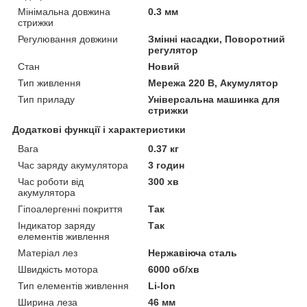
Мінімальна довжина
0.3 мм
стрижки
Регулювання довжини
Змінні насадки, Поворотний
регулятор
Стан
Новий
Тип живлення
Мережа 220 В, Акумулятор
Тип приладу
Універсальна машинка для
стрижки
Додаткові функції і характеристики
Вага
0.37 кг
Час заряду акумулятора
3 годин
Час роботи від
300 хв
акумулятора
Гіпоалергенні покриття
Так
Індикатор заряду
Так
елементів живлення
Матеріал лез
Нержавіюча сталь
Швидкість мотора
6000 об/хв
Тип елементів живлення
Li-Ion
Ширина леза
46 мм