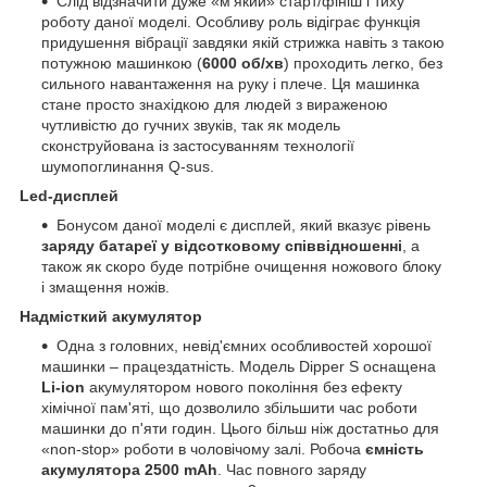
Слід відзначити дуже «м'який» старт/фініш і тиху
роботу даної моделі. Особливу роль відіграє функція
придушення вібрації завдяки якій стрижка навіть з такою
потужною машинкою (
6000 об/хв
) проходить легко, без
сильного навантаження на руку і плече. Ця машинка
стане просто знахідкою для людей з вираженою
чутливістю до гучних звуків, так як модель
сконструйована із застосуванням технології
шумопоглинання Q-sus.
Led-дисплей
Бонусом даної моделі є дисплей, який вказує рівень
заряду батареї у відсотковому співвідношенні
, а
також як скоро буде потрібне очищення ножового блоку
і змащення ножів.
Надмісткий акумулятор
Одна з головних, невід'ємних особливостей хорошої
машинки – працездатність. Модель Dipper S оснащена
Li-ion
акумулятором нового покоління без ефекту
хімічної пам'яті, що дозволило збільшити час роботи
машинки до п'яти годин. Цього більш ніж достатньо для
«non-stop» роботи в чоловічому залі. Робоча
ємність
акумулятора 2500 mAh
. Час повного заряду