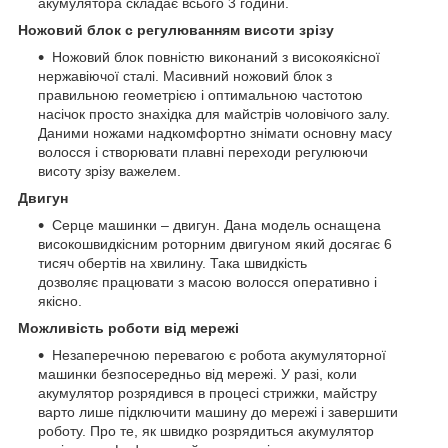
акумулятора складає всього 3 години.
Ножовий блок c регулюванням висоти зрізу
Ножовий блок повністю виконаний з високоякісної
нержавіючої сталі. Масивний ножовий блок з
правильною геометрією і оптимальною частотою
насічок просто знахідка для майстрів чоловічого залу.
Даними ножами надкомфортно знімати основну масу
волосся і створювати плавні переходи регулюючи
висоту зрізу важелем.
Двигун
Серце машинки – двигун. Дана модель оснащена
високошвидкісним роторним двигуном який досягає 6
тисяч обертів на хвилину. Така швидкість
дозволяє працювати з масою волосся оперативно і
якісно.
Можливість роботи від мережі
Незаперечною перевагою є робота акумуляторної
машинки безпосередньо від мережі. У разі, коли
акумулятор розрядився в процесі стрижки, майстру
варто лише підключити машину до мережі і завершити
роботу. Про те, як швидко розрядиться акумулятор