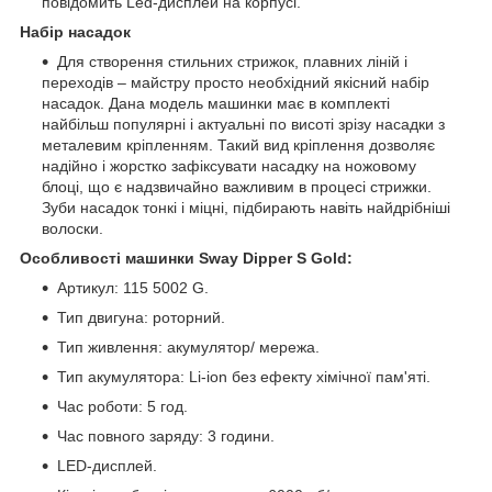
повідомить Led-дисплей на корпусі.
Набір насадок
Для створення стильних стрижок, плавних ліній і
переходів – майстру просто необхідний якісний набір
насадок. Дана модель машинки має в комплекті
найбільш популярні і актуальні по висоті зрізу насадки з
металевим кріпленням. Такий вид кріплення дозволяє
надійно і жорстко зафіксувати насадку на ножовому
блоці, що є надзвичайно важливим в процесі стрижки.
Зуби насадок тонкі і міцні, підбирають навіть найдрібніші
волоски.
Особливості машинки Sway Dipper S Gold:
Артикул: 115 5002 G.
Тип двигуна: роторний.
Тип живлення: акумулятор/ мережа.
Тип акумулятора: Li-ion без ефекту хімічної пам'яті.
Час роботи: 5 год.
Час повного заряду: 3 години.
LED-дисплей.