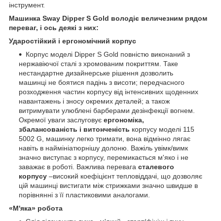
інструмент.
Машинка Sway Dipper S Gold володіє величезним рядом
переваг, і ось деякі з них:
Ударостійкий і ергономічний корпус
Корпус моделі Dipper S Gold повністю виконаний з
нержавіючої сталі з хромованим покриттям. Таке
нестандартне дизайнерське рішення дозволить
машинці не боятися падінь з висоти; передчасного
розходження частин корпусу від інтенсивних щоденних
навантажень і зносу окремих деталей; а також
витримувати улюблені барберами дезінфекції вогнем.
Окремої уваги заслуговує
ергономіка,
збалансованість і витонченість
корпусу моделі 115
5002 G, машинку легко тримати, вона відмінно лягає
навіть в наймініатюрнішу долоню. Важіль увімк/вимк
значно виступає з корпусу, перемикається м'яко і не
заважає в роботі. Важлива перевага
сталевого
корпусу
–високий коефіцієнт тепловіддачі, що дозволяє
цій машинці вистигати між стрижками значно швидше в
порівнянні з її пластиковими аналогами.
«М'яка» робота