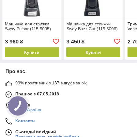
Машинка для стрижки
Машинка для стрижки
Трим
Sway Pulsar (115 5005)
Sway Buzz Cut (115 5006)
Vest
3 960
3 450
2 7
₴
₴
Купити
Купити
Про нас
99% позитивних з 137 відгуків за рік
Працює з 07.05.2018
м. Київ
Київ, Україна
Контакти
Сьогодні вихідний
Показати весь графік роботи