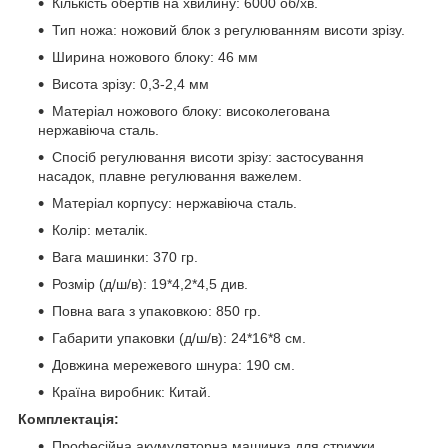
Кількість обертів на хвилину: 6000 об/хв.
Тип ножа: ножовий блок з регулюванням висоти зрізу.
Ширина ножового блоку: 46 мм
Висота зрізу: 0,3-2,4 мм
Матеріал ножового блоку: високолегована
нержавіюча сталь.
Спосіб регулювання висоти зрізу: застосування
насадок, плавне регулювання важелем.
Матеріал корпусу: нержавіюча сталь.
Колір: металік.
Вага машинки: 370 гр.
Розмір (д/ш/в): 19*4,2*4,5 див.
Повна вага з упаковкою: 850 гр.
Габарити упаковки (д/ш/в): 24*16*8 см.
Довжина мережевого шнура: 190 см.
Країна виробник: Китай.
Комплектація:
Професійна акумуляторна машинка для стрижки