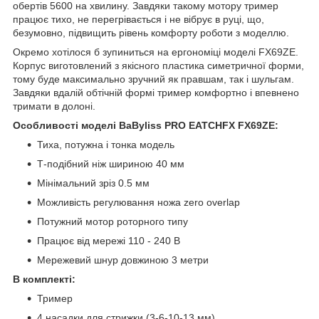
обертів 5600 на хвилину. Завдяки такому мотору тример
працює тихо, не перегрівається і не вібрує в руці, що,
безумовно, підвищить рівень комфорту роботи з моделлю.
Окремо хотілося б зупиниться на ергономіці моделі FX69ZE.
Корпус виготовлений з якісного пластика симетричної форми,
тому буде максимально зручний як правшам, так і шульгам.
Завдяки вдалій обтічній формі тример комфортно і впевнено
тримати в долоні.
Особливості моделі BaByliss PRO EATCHFX FX69ZE:
Тиха, потужна і тонка модель
Т-подібний ніж шириною 40 мм
Мінімальний зріз 0.5 мм
Можливість регулювання ножа zero overlap
Потужний мотор роторного типу
Працює від мережі 110 - 240 В
Мережевий шнур довжиною 3 метри
В комплекті:
Тример
4 насадки для стрижки (3-6-10-13 мм)