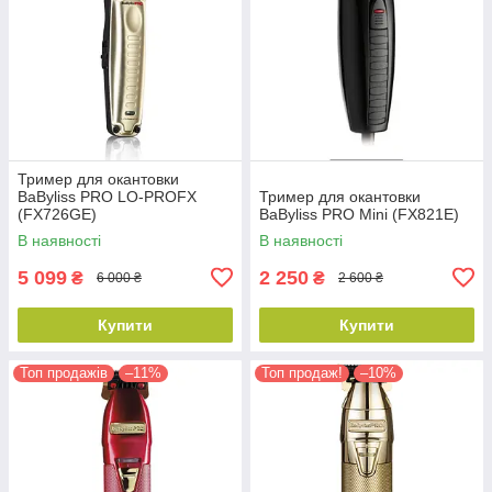
Тример для окантовки
BaByliss PRO LO-PROFX
Тример для окантовки
(FX726GE)
BaByliss PRO Mini (FX821E)
В наявності
В наявності
5 099
2 250
₴
₴
6 000 ₴
2 600 ₴
Купити
Купити
Топ продажів
–11%
Топ продаж!
–10%