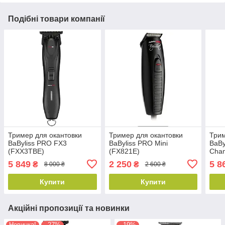
Подібні товари компанії
Тример для окантовки
Тример для окантовки
Трим
BaByliss PRO FX3
BaByliss PRO Mini
BaBy
(FXX3TBE)
(FX821E)
Cham
5 849
2 250
5 8
₴
₴
8 000 ₴
2 600 ₴
Купити
Купити
Акційні пропозиції та новинки
Новинка!
–27%
–19%