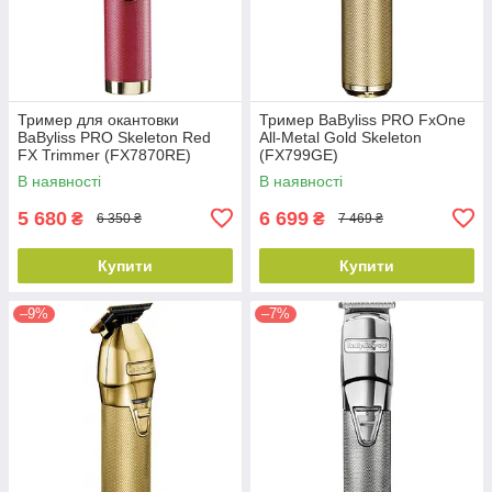
Тример для окантовки
Тример BaByliss PRO FxOne
BaByliss PRO Skeleton Red
All-Metal Gold Skeleton
FX Trimmer (FX7870RE)
(FX799GE)
В наявності
В наявності
5 680
6 699
₴
₴
6 350 ₴
7 469 ₴
Купити
Купити
–9%
–7%