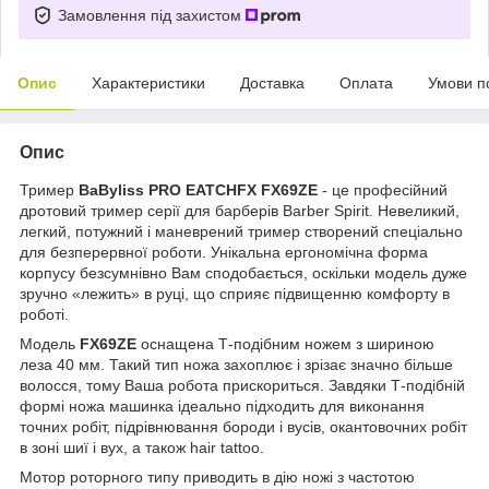
Замовлення під захистом
Опис
Характеристики
Доставка
Оплата
Умови п
Опис
Тример
BaByliss PRO EATCHFX
FX69ZE
- це професійний
дротовий тример серії для барберів Barber Spirit. Невеликий,
легкий, потужний і маневрений тример створений спеціально
для безперервної роботи. Унікальна ергономічна форма
корпусу безсумнівно Вам сподобається, оскільки модель дуже
зручно «лежить» в руці, що сприяє підвищенню комфорту в
роботі.
Модель
FX69ZE
оснащена Т-подібним ножем з шириною
леза 40 мм. Такий тип ножа захоплює і зрізає значно більше
волосся, тому Ваша робота прискориться. Завдяки Т-подібній
формі ножа машинка ідеально підходить для виконання
точних робіт, підрівнювання бороди і вусів, окантовочних робіт
в зоні шиї і вух, а також hair tattoo.
Мотор роторного типу приводить в дію ножі з частотою