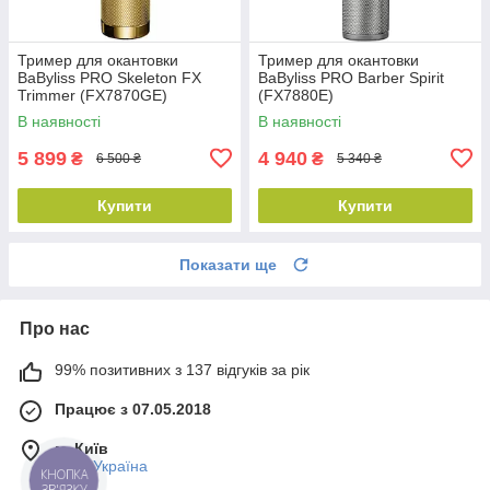
Тример для окантовки
Тример для окантовки
BaByliss PRO Skeleton FX
BaByliss PRO Barber Spirit
Trimmer (FX7870GE)
(FX7880E)
В наявності
В наявності
5 899
4 940
₴
₴
6 500 ₴
5 340 ₴
Купити
Купити
Показати ще
Про нас
99% позитивних з 137 відгуків за рік
Працює з 07.05.2018
м. Київ
Київ, Україна
КНОПКА
ЗВ'ЯЗКУ