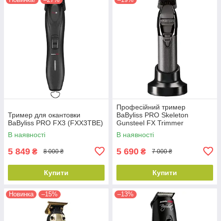
Професійний тример
Тример для окантовки
BaByliss PRO Skeleton
BaByliss PRO FX3 (FXX3TBE)
Gunsteel FX Trimmer
(FX7870GSE)
В наявності
В наявності
5 849
5 690
₴
₴
8 000 ₴
7 000 ₴
Купити
Купити
Новинка
–15%
–13%