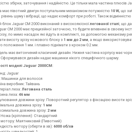
істю збірки, заточування і надійністю. Це тільки мала частина плюсів Ja
 має півотний двигун поступальним механізмом потужністю
10 W,
що заб
 рівень шуму і вібрації, що надає комфорт при роботі. Також відмінністю 
блок Jaguar CM 2000 виконаний з високоякісної
легованої сталі
, що д
guar CM 2000 має прецизійної заточкою, то будите впевнені в своєму інс
різу, по мимо насадок які йдуть в комплекті, за допомогою механізму 
ти висоту зрізу ножового блоку з
1 мм до 2 мм
, а якщо використовува
о положення 1 мм. і плавно піднімати з кроком 0.2 мм.
ель має витончений класичний дизайн. Нижня частина корпусу має чорн
 Сформувався дизайн надає машинки нікого специфічного шарму.
ості моделі Jaguar 2000CM:
нд: Jaguar
: Машинки для волосся
їна виробник: Тайвань
еріал леза:
Легована сталь
рина леза:
46 мм
улювання довжини зрізу: Поворотний регулятор з фіксацією висоти зрізу
імальна довжина зрізу:
1 мм
симальна довжина зрізу:
2 мм
 Ножа (кріплення): Стандартний
 мотору: Маятниковий (Пивотний)
дкість мотору (оберти в хв):
6000 об/хв
ькість швидкостей: 1