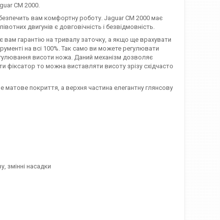
guar CM 2000.
езпечить вам комфортну роботу. Jaguar CM 2000 має
півотних двигунів є довговічність і безвідмовність.
ає вам гарантію на тривалу заточку, а якщо ще врахувати
трументі на всі 100%. Так само ви можете регулювати
регулювання висоти ножа. Даний механізм дозволяє
ти фіксатор то можна виставляти висоту зрізу східчасто
е матове покриття, а верхня частина елегантну глянсову
, змінні насадки