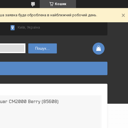
Кошик
аша заявка буде оброблена в найближчий робочий день.
Київ, Україна
Пошук...
uar CM2000 Berry (85608)