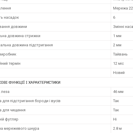
влення
Мережа 22
ть насадок
6
вання довжини
Змінні нас
льна довжина стрижки
1 мм
альна довжина підстригання
2 мм
 виробник
Тайвань
йний термін
12 міс
Новий
ОВІ ФУНКЦІЇ І ХАРАКТЕРИСТИКИ
 леза
46 мм
 для підстригання бороди і вусів
Так
а для чищення
Так
ій футляр
Ні
а мережевого шнура
2.8 м