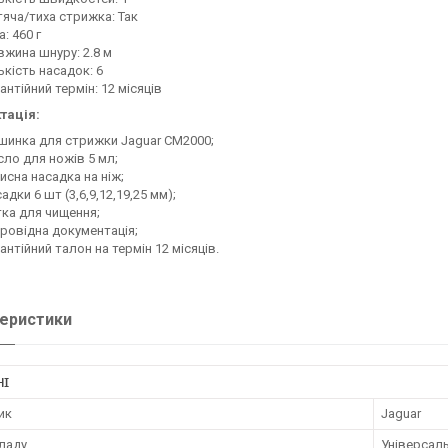
яча/тиха стрижка: Так
а: 460 г
жина шнуру: 2.8 м
ькість насадок: 6
антійний термін: 12 місяців
тація:
инка для стрижки Jaguar CM2000;
ло для ножів 5 мл;
исна насадка на ніж;
адки 6 шт (3,6,9,12,19,25 мм);
ка для чищення;
ровідна документація;
антійний талон на термін 12 місяців.
еристики
НІ
ик
Jaguar
иладу
Універсал