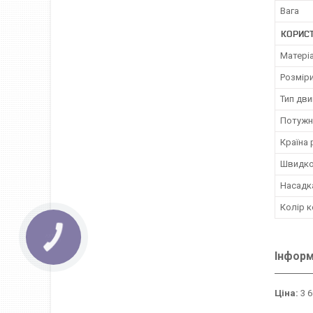
Вага
КОРИС
Матері
Розмір
Тип дви
Потужні
Країна 
Швидко
Насадк
Колір к
Інформ
Ціна:
3 6