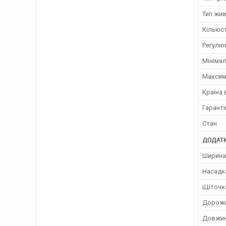
Тип жи
Кількіс
Регулю
Мініма
Максим
Країна
Гаранті
Стан
ДОДАТК
Ширина
Насадка
Щіточк
Дорожн
Довжин