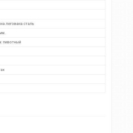
сна легована сталь
мм.
а: пивотный
тах