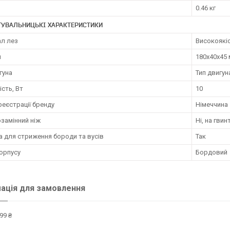
0.46 кг
ТУВАЛЬНИЦЬКІ ХАРАКТЕРИСТИКИ
ал лез
Високоякі
и
180х40х45 
гуна
Тип двигун
сть, Вт
10
реєстрації бренду
Німеччина
замінний ніж
Ні, на гвин
а для стриження бороди та вусів
Так
орпусу
Бордовий
ація для замовлення
99 ₴