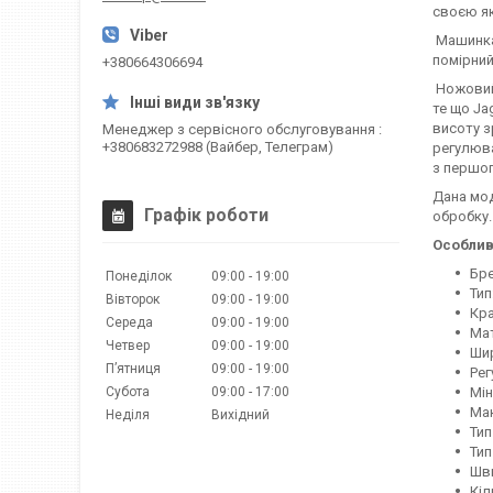
своєю як
Машинка
помірний
+380664306694
Ножовий 
те що Ja
висоту з
Менеджер з сервісного обслуговування
+380683272988 (Вайбер, Телеграм)
регулюва
з першог
Дана мод
Графік роботи
обробку.
Особлив
Бре
Понеділок
09:00
19:00
Тип
Вівторок
09:00
19:00
Кра
Середа
09:00
19:00
Мат
Четвер
09:00
19:00
Ши
Пʼятниця
09:00
19:00
Рег
Субота
09:00
17:00
Мін
Мак
Неділя
Вихідний
Тип
Тип
Шви
Кіл