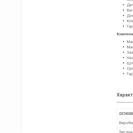
Дит
Ваг
Дов
Кіл
Гар
Комплек
Маш
Мас
Зах
Нас
Щіт
Суп
Гар
Характ
ОСНОВ
Виробн
Тип пр