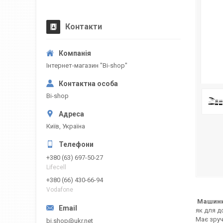
Контакти
Інтернет-магазин "Bi-shop"
Bi-shop
Київ, Україна
+380 (63) 697-50-27
Lifecell
+380 (66) 430-66-94
Vodafone
Машинка
як для д
Має зруч
bi.shop@ukr.net