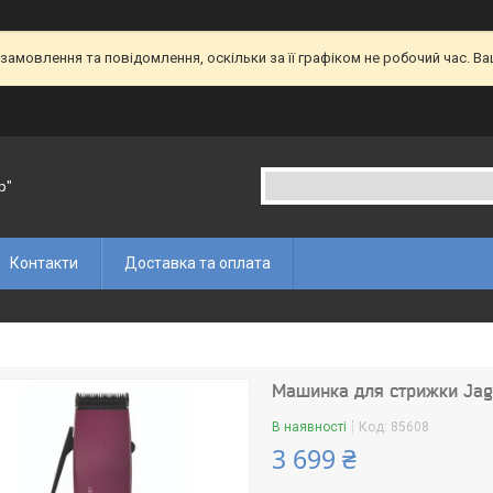
амовлення та повідомлення, оскільки за її графіком не робочий час. В
p"
Контакти
Доставка та оплата
Машинка для стрижки Jag
В наявності
Код:
85608
3 699 ₴