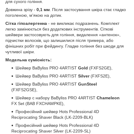
для сухого гоління.
Довжина зрізу -
0,1 мм
. Після застосування шкіра стає гладко
поголеною, м'якою на дотик.
Сітка гіпоалергенна
- не викликає подразнень. Комплект
легко замінюється без додаткових інструментів. Сіткові
шейвери застосовують для гоління, видалення «антенок»,
підчистки волосків, що залишилися після тримера, або
фінішних робіт при фейдингу. Гладке гоління без шкоди для
чутливої шкіри.
Модельна сумісність:
Шейвер BaByliss PRO 4ARTIST
Gold
(FXFS2GE),
Шейвер BaByliss PRO 4ARTIST
Silver
(FXFS2E),
Шейвер BaByliss PRO 4ARTIST
GunSteel
(FXFS2GSE),
Шейвер с набору BaByliss PRO 4ARTIST
Chameleon
FX Set (BAB FXCHAMPKE),
Професійний шейвер Hots Professional 4D
Reciprocating Shaver Black (LK-2209-BLK)
Професійний шейвер Hots Professional 4D
Reciprocating Shaver Silver (LK-2209-SL)