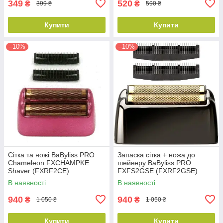
349
520
₴
₴
399 ₴
590 ₴
Купити
Купити
–10%
–10%
Сітка та ножі BaByliss PRO
Запаска сітка + ножа до
Chameleon FXCHAMPKE
шейверу BaByliss PRO
Shaver (FXRF2CE)
FXFS2GSE (FXRF2GSE)
В наявності
В наявності
940
940
₴
₴
1 050 ₴
1 050 ₴
Купити
Купити