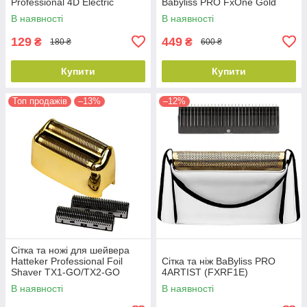
Professional 4D Electric
Babyliss PRO FxOne Gold
Shaver LK-1900 (LK-1900-
FX79FSGE (HP-FX79RF2GE)
В наявності
В наявності
001)
129
449
₴
₴
180 ₴
600 ₴
Купити
Купити
Топ продажів
–13%
–12%
Сітка та ножі для шейвера
Hatteker Professional Foil
Сітка та ніж BaByliss PRO
Shaver TX1-GO/TX2-GO
4ARTIST (FXRF1E)
(TX2-02-GO)
В наявності
В наявності