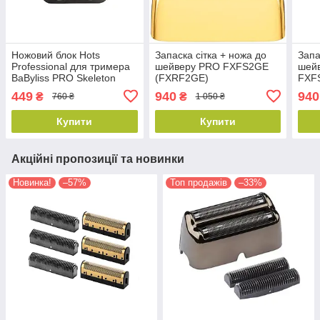
Ножовий блок Hots
Запаска сітка + ножа до
Запа
Professional для тримера
шейверу PRO FXFS2GE
шейв
BaByliss PRO Skeleton
(FXRF2GE)
FXF
FX7870, FX726E Grey 2.0
449
940
940
₴
₴
760 ₴
1 050 ₴
(HP-FX707Z2GSE)
Купити
Купити
Акційні пропозиції та новинки
Новинка!
–57%
Топ продажів
–33%