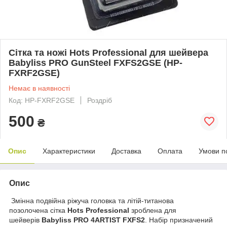
Сітка та ножі Hots Professional для шейвера
Babyliss PRO GunSteel FXFS2GSE (HP-
FXRF2GSE)
Немає в наявності
Код: HP-FXRF2GSE
Роздріб
500
₴
Опис
Характеристики
Доставка
Оплата
Умови п
Опис
Змінна подвійна ріжуча головка та літій-титанова
позолочена сітка
Hots Professional
зроблена для
шейверів
Babyliss PRO 4ARTIST FXFS2
. Набір призначений