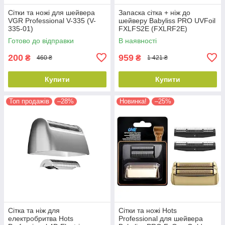
Сітки та ножі для шейвера
Запаска сітка + ніж до
VGR Professional V-335 (V-
шейверу Babyliss PRO UVFoil
335-01)
FXLFS2E (FXLRF2E)
Готово до відправки
В наявності
200
959
₴
₴
460 ₴
1 421 ₴
Купити
Купити
Топ продажів
–28%
Новинка!
–25%
Сітка та ніж для
Сітки та ножі Hots
електробритва Hots
Professional для шейвера