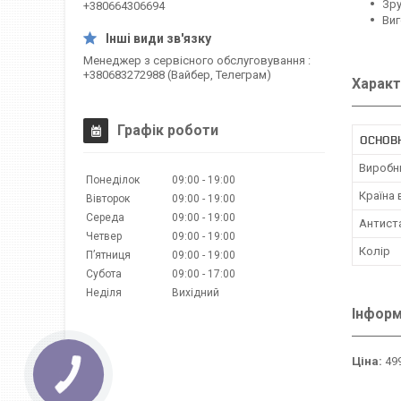
Зру
+380664306694
Виг
Менеджер з сервісного обслуговування
+380683272988 (Вайбер, Телеграм)
Характ
Графік роботи
ОСНОВ
Виробн
Понеділок
09:00
19:00
Країна
Вівторок
09:00
19:00
Середа
09:00
19:00
Антист
Четвер
09:00
19:00
Колір
Пʼятниця
09:00
19:00
Субота
09:00
17:00
Неділя
Вихідний
Інформ
Ціна:
499
КНОПКА
ЗВ'ЯЗКУ