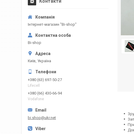
Контакти
Інтернет-магазин "Bi-shop"
Bi-shop
Київ, Україна
+380 (63) 697-50-27
Lifecell
+380 (66) 430-66-94
Vodafone
Зру
bi.shop@ukr.net
Зап
При
Дов