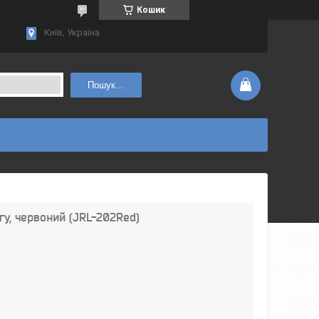
Кошик
Київ, Україна
Пошук...
гу, червоний (JRL-202Red)