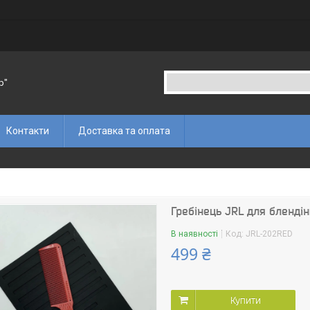
p"
Контакти
Доставка та оплата
Гребінець JRL для блендін
В наявності
Код:
JRL-202RED
499 ₴
Купити