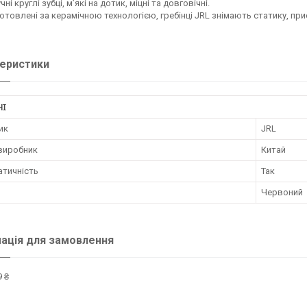
чні круглі зубці, м’які на дотик, міцні та довговічні.
отовлені за керамічною технологією, гребінці JRL знімають статику, п
еристики
НІ
ик
JRL
 виробник
Китай
атичність
Так
Червоний
ація для замовлення
 ₴