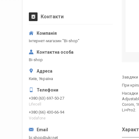
Контакти
Інтернет-магазин "Bi-shop"
Bi-shop
Завдяки 
Київ, Україна
При кріп
Насадки п
+380 (63) 697-50-27
Adjustable
Corom, 18
Lifecell
Li+Pro2.
+380 (66) 430-66-94
Vodafone
Характ
bi.shop@ukr.net