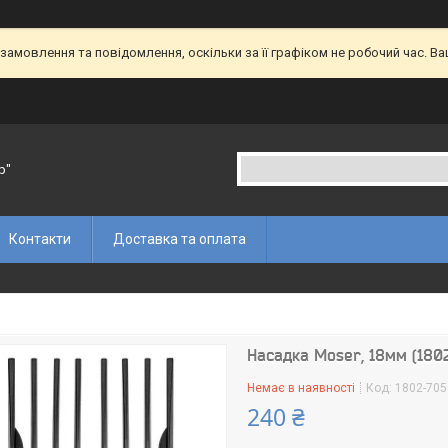
амовлення та повідомлення, оскільки за її графіком не робочий час. В
p"
Контакти
Доставка та оплата
Насадка Moser, 18мм (180
Немає в наявності
Код:
1802-705
240 ₴