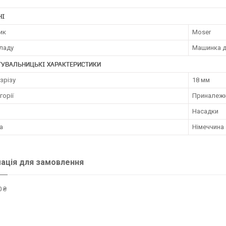
НІ
ик
Moser
иладу
Машинка д
ТУВАЛЬНИЦЬКІ ХАРАКТЕРИСТИКИ
зрізу
18 мм
горії
Приналежн
Насадки
а
Німеччина
ація для замовлення
 ₴