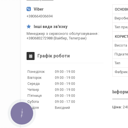
ОСНОВ
+380664306694
Виробн
Тип пр
Менеджер з сервісного обслуговування
КОРИС
+380683272988 (Вайбер, Телеграм)
Висота 
Підкате
Графік роботи
Тип
Понеділок
09:00
19:00
Фабрик
Вівторок
09:00
19:00
Середа
09:00
19:00
Четвер
09:00
19:00
Інформ
Пʼятниця
09:00
19:00
Субота
09:00
17:00
Ціна:
240
Неділя
Вихідний
КНОПКА
ЗВ'ЯЗКУ