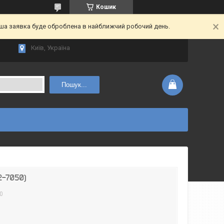
Кошик
аша заявка буде оброблена в найближчий робочий день.
Київ, Україна
Пошук...
2-7050)
0