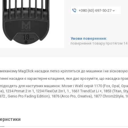
+380 (63) 697-50-27
повернення товару протягом 14
механізму MagClick насадки легко кріпляться до машинки і не зісковзуют
ленні насадки є характерне клацання, яке дає зрозуміти, що насадка пра
ідходять для наступних машинок: Moser і Wahl серій 1170 (Fox, Opal, Opal Pr
), 1234 Primat 2 in 1, 1234 FlexiCut 2in1, 1 , 1661 TrendCut Li +, 1853 (Titan, S
72 , Genio Pro Fading Edition), 1876 (Arco Pro, Creativa), 1877 Chrom2Style, 1
еристики