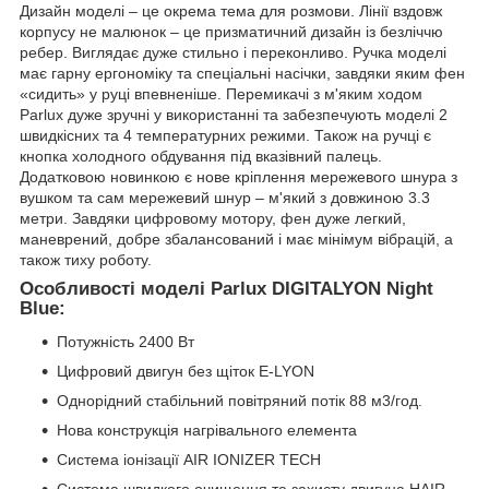
Дизайн моделі – це окрема тема для розмови. Лінії вздовж
корпусу не малюнок – це призматичний дизайн із безліччю
ребер. Виглядає дуже стильно і переконливо. Ручка моделі
має гарну ергономіку та спеціальні насічки, завдяки яким фен
«сидить» у руці впевненіше. Перемикачі з м'яким ходом
Parlux дуже зручні у використанні та забезпечують моделі 2
швидкісних та 4 температурних режими. Також на ручці є
кнопка холодного обдування під вказівний палець.
Додатковою новинкою є нове кріплення мережевого шнура з
вушком та сам мережевий шнур – м'який з довжиною 3.3
метри. Завдяки цифровому мотору, фен дуже легкий,
маневрений, добре збалансований і має мінімум вібрацій, а
також тиху роботу.
Особливості моделі Parlux DIGITALYON Night
Blue:
Потужність 2400 Вт
Цифровий двигун без щіток E-LYON
Однорідний стабільний повітряний потік 88 м3/год.
Нова конструкція нагрівального елемента
Система іонізації AIR IONIZER TECH
Система швидкого очищення та захисту двигуна HAIR