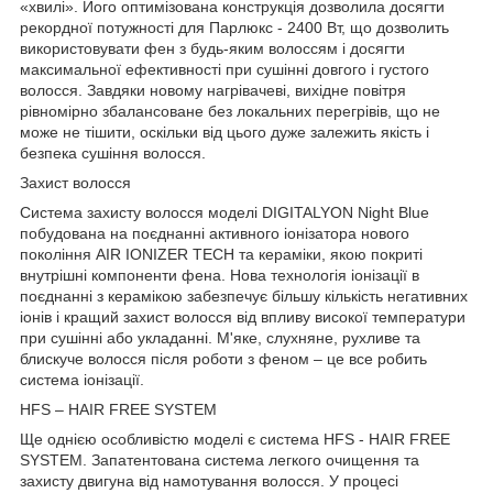
«хвилі». Його оптимізована конструкція дозволила досягти
рекордної потужності для Парлюкс - 2400 Вт, що дозволить
використовувати фен з будь-яким волоссям і досягти
максимальної ефективності при сушінні довгого і густого
волосся. Завдяки новому нагрівачеві, вихідне повітря
рівномірно збалансоване без локальних перегрівів, що не
може не тішити, оскільки від цього дуже залежить якість і
безпека сушіння волосся.
Захист волосся
Система захисту волосся моделі DIGITALYON Night Blue
побудована на поєднанні активного іонізатора нового
покоління AIR IONIZER TECH та кераміки, якою покриті
внутрішні компоненти фена. Нова технологія іонізації в
поєднанні з керамікою забезпечує більшу кількість негативних
іонів і кращий захист волосся від впливу високої температури
при сушінні або укладанні. М'яке, слухняне, рухливе та
блискуче волосся після роботи з феном – це все робить
система іонізації.
HFS – HAIR FREE SYSTEM
Ще однією особливістю моделі є система HFS - HAIR FREE
SYSTEM. Запатентована система легкого очищення та
захисту двигуна від намотування волосся. У процесі