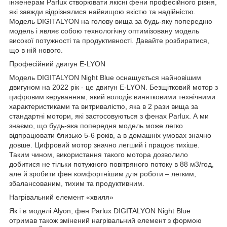
інженерам Parlux створювати якісні фени професійного рівня,
які завжди відрізнялися найвищою якістю та надійністю.
Модель DIGITALYON на голову вища за будь-яку попередню
модель і являє собою технологічну оптимізовану модель
високої потужності та продуктивності. Давайте розбиратися,
що в ній нового.
Професійний двигун E-LYON
Модель DIGITALYON Night Blue оснащується найновішим
двигуном на 2022 рік - це двигун E-LYON. Безщітковий мотор з
цифровим керуванням, який володіє винятковими технічними
характеристиками та витривалістю, яка в 2 рази вища за
стандартні мотори, які застосовуються з фенах Parlux. А ми
знаємо, що будь-яка попередня модель може легко
відпрацювати близько 5-6 років, а в домашніх умовах значно
довше. Цифровий мотор значно легший і працює тихіше.
Таким чином, використання такого мотора дозволило
добитися не тільки потужного повітряного потоку в 88 м3/год,
але й зробити фен комфортнішим для роботи – легким,
збалансованим, тихим та продуктивним.
Нагрівальний елемент «хвиля»
Як і в моделі Alyon, фен Parlux DIGITALYON Night Blue
отримав також змінений нагрівальний елемент з формою