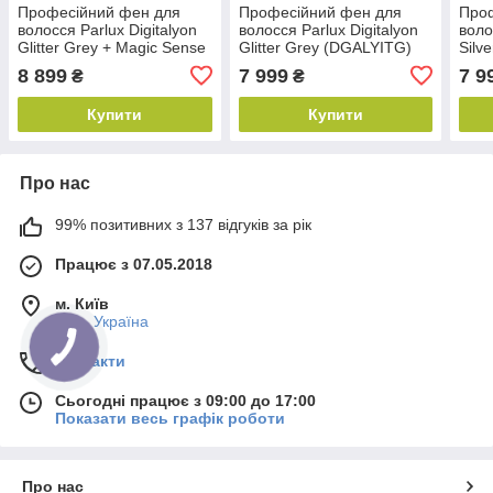
Професійний фен для
Професійний фен для
Про
волосся Parlux Digitalyon
волосся Parlux Digitalyon
воло
Glitter Grey + Magic Sense
Glitter Grey (DGALYITG)
Silv
(DGALYMASITG)
8 899
7 999
7 9
₴
₴
Купити
Купити
Про нас
99% позитивних з 137 відгуків за рік
Працює з 07.05.2018
м. Київ
Київ, Україна
Контакти
Сьогодні працює з 09:00 до 17:00
Показати весь графік роботи
Про нас