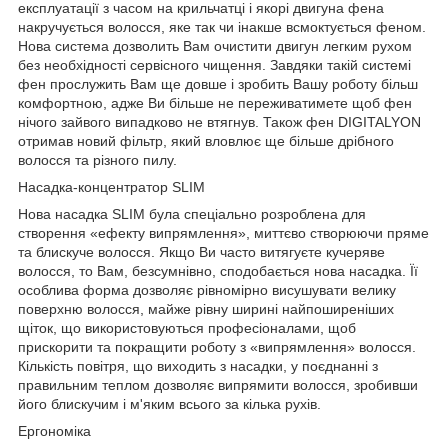
експлуатації з часом на крильчатці і якорі двигуна фена
накручується волосся, яке так чи інакше всмоктується феном.
Нова система дозволить Вам очистити двигун легким рухом
без необхідності сервісного чищення. Завдяки такій системі
фен прослужить Вам ще довше і зробить Вашу роботу більш
комфортною, адже Ви більше не переживатимете щоб фен
нічого зайвого випадково не втягнув. Також фен DIGITALYON
отримав новий фільтр, який вловлює ще більше дрібного
волосся та різного пилу.
Насадка-концентратор SLIM
Нова насадка SLIM була спеціально розроблена для
створення «ефекту випрямлення», миттєво створюючи пряме
та блискуче волосся. Якщо Ви часто витягуєте кучеряве
волосся, то Вам, безсумнівно, сподобається нова насадка. Її
особлива форма дозволяє рівномірно висушувати велику
поверхню волосся, майже рівну ширині найпоширеніших
щіток, що використовуються професіоналами, щоб
прискорити та покращити роботу з «випрямлення» волосся.
Кількість повітря, що виходить з насадки, у поєднанні з
правильним теплом дозволяє випрямити волосся, зробивши
його блискучим і м'яким всього за кілька рухів.
Ергономіка