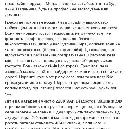
професійні перукарі. Модель впорається абсолютно з будь-
яким завданням, будь це професійне застосування чи
домашнє.
Графітне покриття ножів.
Леза з графіту вважаються
найкращим матеріалом для машинки для стрижки волосся.
Вони неймовірно гострі, термостійкі, не руйнуються і не
іржавіють. Графітові леза, як правило, бажаніше
використовувати, якщо у вас чутлива шкіра, оскільки вони не
часто нагріваються (бо вони термостійкі). Це означає, що
відбувається в рази менше роздратування. Графітові леза
міцніші за інші леза, прослужать довше і збережуть свою
гостроту. Вони також стійкіші до корозії. Графітові леза
зазвичай можна знайти в найдорожчих машинках, і вони часто
дорогі. Нарешті, крім матеріалу леза, вам також потрібно
враховувати його форму. Широкі зігнуті леза покривають
велику площу при стрижці волосся і можуть заощадити ваш
час.
Літієва батарея ємністю 2200 мАг.
Бездротові машинки для
стрижки забезпечують зручність переміщення, не обмежуючи
себе кабелем живлення. Однак зручність також залежить від
акумулятора. У більшості машинок для стрижки волосся час
роботи батареї становить 40-60 хвилин, після чого їх
необхідно пыдзарядити. Машинка для стрижки волосся