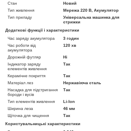
Стан
Новий
Тип живлення
Мережа 220 В, Акумулятор
Тип приладу
Універсальна машинка для
стрижки
Додаткові функції і характеристики
Час заряду акумулятора
3 годин
Час роботи від
120 хв
акумулятора
Дорожній футляр
Ні
Індикатор заряду
Так
елементів живлення
Керамічне покриття
Так
Матеріал лез
Нержавіюча сталь
Насадка для підстригання
Так
бороди і вусів
Тип елементів живлення
Li-Ion
Ширина леза
46 мм
Щіточка для чищення
Так
Користувальницькі характеристики