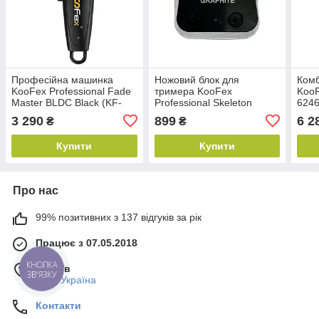
Професійна машинка
Ножовий блок для
Комб
KooFex Professional Fade
тримера KooFex
KooF
Master BLDC Black (KF-
Professional Skeleton
6246
6245-Bl)
BLDC KF-6246-Bl Graphite
3 290
899
6 2
₴
₴
2.0 (KF-6246-001)
Купити
Купити
Про нас
99% позитивних з 137 відгуків за рік
Працює з 07.05.2018
м. Київ
КНОПКА
ЗВ'ЯЗКУ
Київ, Україна
Контакти