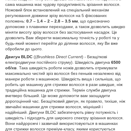
сама машинка має чудову продуктивність зрізання волосся.
Ножовий блок встановлений на спеціальний механізм
регулювання довжини зрізу волосся на 5 фіксованих
положень:
0.7 – 1.4 – 2 – 2.8 – 3.5 мм
, що однозначно
допоможе з плавними переходами, а також дозволить швидко
міняти висоту зрізу волосся без застосування насадок. Це
дозволить Вам зберегти максимальну точність у роботі та у
будь-який момент перейти до ділянки волосся, яку Ви вже
обробили до цього.
Двигун BLDC
((
Brushless Direct Current
) - Безщіткові
електродвигуни постійного струму). Швидкість двигуна
6500
об/хв
. Така швидкість роботи ножів дозволить отримувати
максимально чистий зріз волосся без пеньків незалежно від
манери роботи з машинкою. Швидкість вища і сильніша, що
робить цю машинку для стрижки волосся в рази швидше, ніж
традиційна машинка для стрижки. Термін служби двигуна
вчетверо більший. Це може допомогти вам заощадити
дорогоцінний час. Безщітковий двигун, як правило, тихіше, ніж
звичайні машинки для стрижки волосся, міцніший і
надійніший. Двигуни BLDC забезпечують рівну потужність і
швидкість і підходять для широкого спектру зрізання волосся.
Вони найдорожчі і зазвичай використовуються в машинках
для стрижки волосся преміум-класу, якими користуються