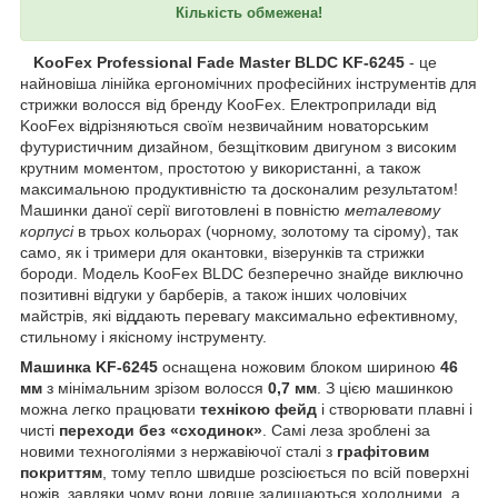
Кількість обмежена!
KooFex Professional Fade Master BLDC KF-6245
- це
найновіша лінійка ергономічних професійних інструментів для
стрижки волосся від бренду KooFex. Електроприлади від
KooFex відрізняються своїм незвичайним новаторським
футуристичним дизайном, безщітковим двигуном з високим
крутним моментом, простотою у використанні, а також
максимальною продуктивністю та досконалим результатом!
Машинки даної серії виготовлені в повністю
металевому
корпусі
в трьох кольорах (чорному, золотому та сірому), так
само, як і тримери для окантовки, візерунків та стрижки
бороди. Модель KooFex BLDC безперечно знайде виключно
позитивні відгуки у барберів, а також інших чоловічих
майстрів, які віддають перевагу максимально ефективному,
стильному і якісному інструменту.
Машинка KF-6245
оснащена ножовим блоком шириною
46
мм
з мінімальним зрізом волосся
0,7 мм
. З цією машинкою
можна легко працювати
технікою фейд
і створювати плавні і
чисті
переходи без «сходинок»
. Самі леза зроблені за
новими техноголіями з нержавіючої сталі з
графітовим
покриттям
, тому тепло швидше розсіюється по всій поверхні
ножів, завдяки чому вони довше залишаються холодними, а