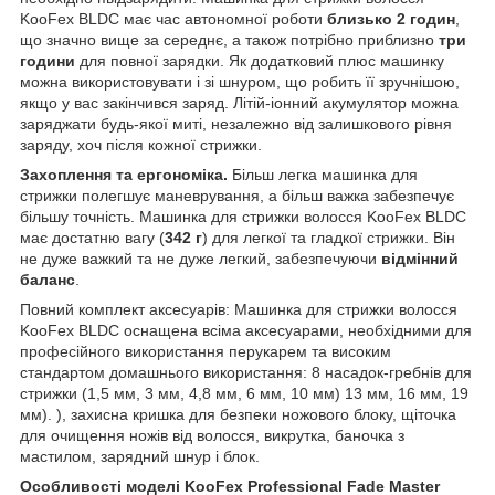
KooFex BLDC має час автономної роботи
близько 2 годин
,
що значно вище за середнє, а також потрібно приблизно
три
години
для повної зарядки. Як додатковий плюс машинку
можна використовувати і зі шнуром, що робить її зручнішою,
якщо у вас закінчився заряд. Літій-іонний акумулятор можна
заряджати будь-якої миті, незалежно від залишкового рівня
заряду, хоч після кожної стрижки.
Захоплення та ергономіка.
Більш легка машинка для
стрижки полегшує маневрування, а більш важка забезпечує
більшу точність. Машинка для стрижки волосся KooFex BLDC
має достатню вагу (
342 г
) для легкої та гладкої стрижки. Він
не дуже важкий та не дуже легкий, забезпечуючи
відмінний
баланс
.
Повний комплект аксесуарів: Машинка для стрижки волосся
KooFex BLDC оснащена всіма аксесуарами, необхідними для
професійного використання перукарем та високим
стандартом домашнього використання: 8 насадок-гребнів для
стрижки (1,5 мм, 3 мм, 4,8 мм, 6 мм, 10 мм) 13 мм, 16 мм, 19
мм). ), захисна кришка для безпеки ножового блоку, щіточка
для очищення ножів від волосся, викрутка, баночка з
мастилом, зарядний шнур і блок.
Особливості моделі KooFex Professional Fade Master