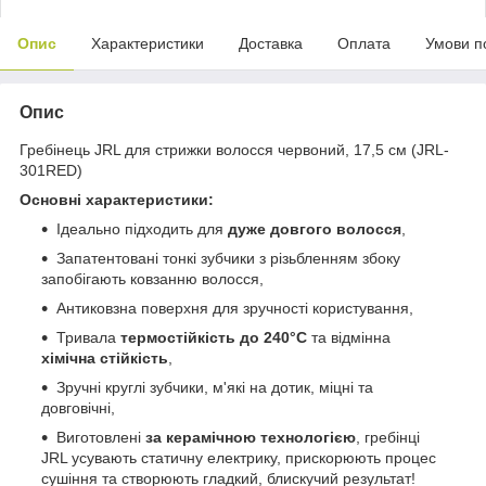
Опис
Характеристики
Доставка
Оплата
Умови п
Опис
Гребінець JRL для стрижки волосся червоний, 17,5 см (JRL-
301RED)
Основні характеристики:
Ідеально підходить для
дуже довгого волосся
,
Запатентовані тонкі зубчики з різьбленням збоку
запобігають ковзанню волосся,
Антиковзна поверхня для зручності користування,
Тривала
термостійкість до 240°C
та відмінна
хімічна стійкість
,
Зручні круглі зубчики, м'які на дотик, міцні та
довговічні,
Виготовлені
за керамічною технологією
, гребінці
JRL усувають статичну електрику, прискорюють процес
сушіння та створюють гладкий, блискучий результат!