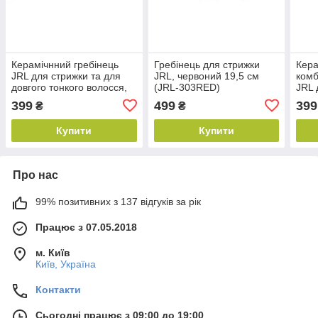
Керамічнний гребінець
Гребінець для стрижки
Кера
JRL для стрижки та для
JRL, червоний 19,5 cм
комб
довгого тонкого волосся,
(JRL-303RED)
JRL 
229 мм (JRL-306RED)
довг
399
499
399
₴
₴
234 
Купити
Купити
Про нас
99% позитивних з 137 відгуків за рік
Працює з 07.05.2018
м. Київ
Київ, Україна
Контакти
Сьогодні працює з 09:00 до 19:00