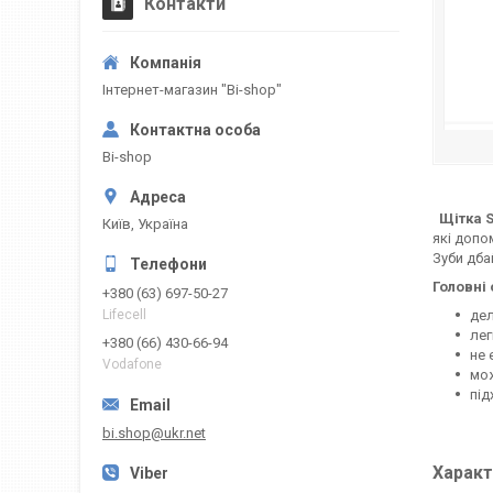
Контакти
Інтернет-магазин "Bi-shop"
Bi-shop
Щітка S
Київ, Україна
які доп
Зуби дба
Головні 
+380 (63) 697-50-27
дел
Lifecell
лег
+380 (66) 430-66-94
не 
Vodafone
мож
під
bi.shop@ukr.net
Характ