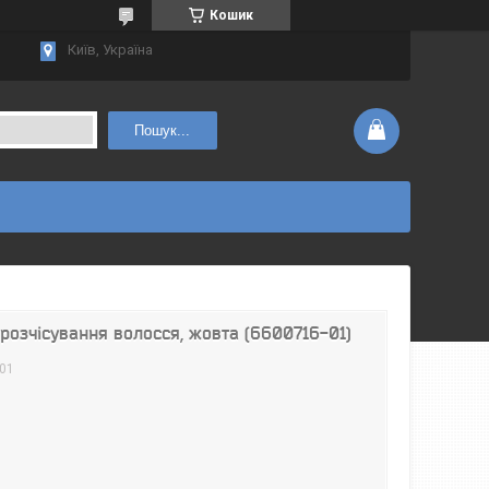
Кошик
Київ, Україна
Пошук...
 розчісування волосся, жовта (6600716-01)
01