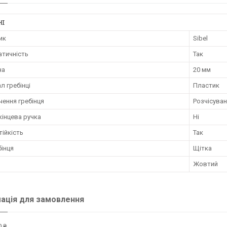
НІ
ик
Sibel
атичність
Так
на
20 мм
л гребінці
Пластик
ення гребінця
Розчісува
кінцева ручка
Ні
ійкість
Так
бінця
Щітка
Жовтий
ація для замовлення
 ₴