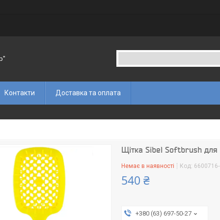
p"
Контакти
Доставка та оплата
Щітка Sibel Softbrush для
Немає в наявності
Код:
6600716-
540 ₴
+380 (63) 697-50-27