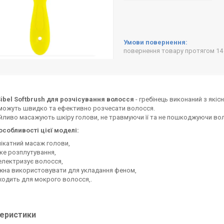
повернення товару протягом 14
ibel Softbrush для розчісування волосся
- гребінець виконаний з якіс
оможуть швидко та ефективно розчесати волосся.
йливо масажують шкіру голови, не травмуючи її та не пошкоджуючи во
особливості цієї моделі:
ікатний масаж голови,
ке розплутування,
електризує волосся,
на використовувати для укладання феном,
ходить для мокрого волосся,.
еристики