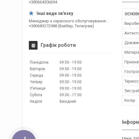
+380664306694
ОСНОВ
Менеджер з сервісного обслуговування
Виробн
+380683272988 (Вайбер, Телеграм)
Антист
Довжи
Графік роботи
Матеріа
Признач
Понеділок
09:00
19:00
Вівторок
09:00
19:00
Гостро
Середа
09:00
19:00
Термост
Четвер
09:00
19:00
Пʼятниця
09:00
19:00
Тип гре
Субота
09:00
17:00
Колір
Неділя
Вихідний
Інформ
Ціна:
540