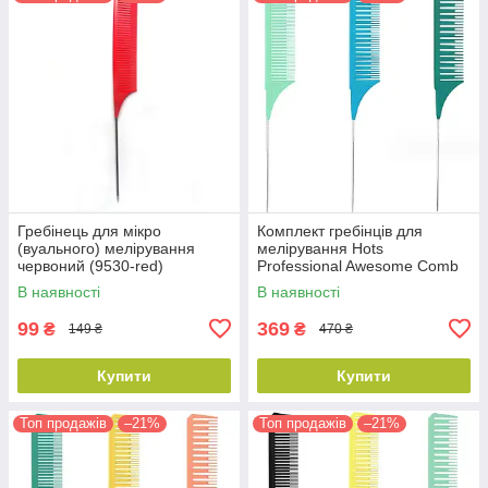
Гребінець для мікро
Комплект гребінців для
(вуального) мелірування
мелірування Hots
червоний (9530-red)
Professional Awesome Comb
Mint/Blue/Green, 3 шт
В наявності
В наявності
(HP98002)
99
369
₴
₴
149 ₴
470 ₴
Купити
Купити
Топ продажів
–21%
Топ продажів
–21%