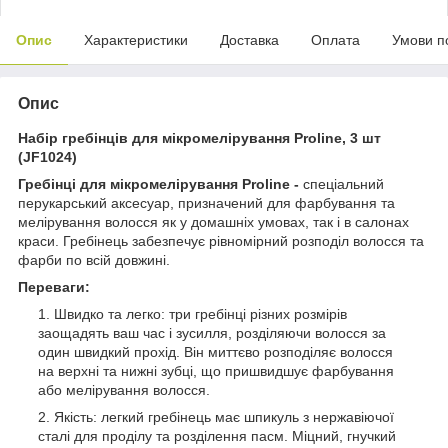
Опис
Характеристики
Доставка
Оплата
Умови п
Опис
Набір гребінців для мікромелірування Proline, 3 шт
(JF1024)
Гребінці для мікромелірування Proline -
спеціальний
перукарський аксесуар, призначений для фарбування та
мелірування волосся як у домашніх умовах, так і в салонах
краси. Гребінець забезпечує рівномірний розподіл волосся та
фарби по всій довжині.
Переваги:
Швидко та легко: три гребінці різних розмірів
заощадять ваш час і зусилля, розділяючи волосся за
один швидкий прохід. Він миттєво розподіляє волосся
на верхні та нижні зубці, що пришвидшує фарбування
або мелірування волосся.
Якість: легкий гребінець має шпикуль з нержавіючої
сталі для проділу та розділення пасм. Міцний, гнучкий