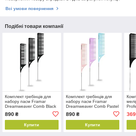
Всі умови повернення
Подібні товари компанії
Комплект гребінців для
Комплект гребінців для
Комп
набору пасм Framar
набору пасм Framar
мелі
Dreamweaver Comb Black
Dreamweaver Comb Pastel
Prof
(чорний), 3 шт (92000)
(пастельні кольори), 3 шт
Comb
890
890
369
₴
₴
(92001)
шт (
Купити
Купити