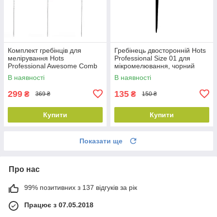
Комплект гребінців для
Гребінець двосторонній Hots
мелірування Hots
Professional Size 01 для
Professional Awesome Comb
мікромелювання, чорний
Pastel Blue, 3 шт (HP98003)
(HP8001-BLK)
В наявності
В наявності
299
135
₴
₴
369 ₴
150 ₴
Купити
Купити
Показати ще
Про нас
99% позитивних з 137 відгуків за рік
Працює з 07.05.2018