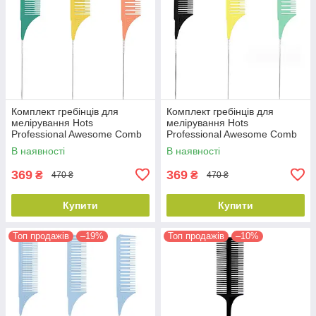
Комплект гребінців для
Комплект гребінців для
мелірування Hots
мелірування Hots
Professional Awesome Comb
Professional Awesome Comb
Coral/Green/Yellow 3 шт
Yellow/Black/Mint, 3 шт
В наявності
В наявності
(HP98006)
(HP98001)
369
369
₴
₴
470 ₴
470 ₴
Купити
Купити
Топ продажів
–19%
Топ продажів
–10%