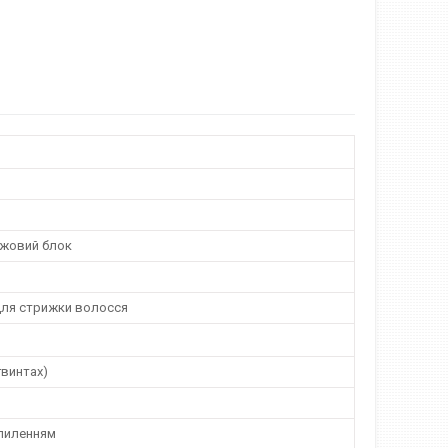
ожовий блок
ля стрижки волосся
гвинтах)
апиленням