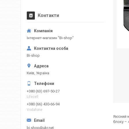
Контакти
Інтернет-магазин "Bi-shop"
Bi-shop
Київ, Україна
+380 (63) 697-50-27
Lifecell
+380 (66) 430-66-94
Vodafone
Якісний 
блоку – 
bi.shop@ukr.net