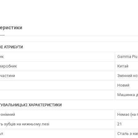
еристики
І АТРИБУТИ
ик
Gamma Piu
 виробник
Китай
пчастини
Змінний н
Новий
Машинка д
ТУВАЛЬНИЦЬКІ ХАРАКТЕРИСТИКИ
знімний
Немає (на 
ть зубців на нижньому лезі
21
ал
Сталь з н