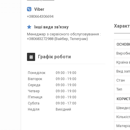
+380664306694
Характ
Менеджер з сервісного обслуговування
+380683272988 (Вайбер, Телеграм)
ОСНОВН
Виробн
Графік роботи
Країна
Вид за
Понеділок
09:00
19:00
Вівторок
09:00
19:00
Стан
Середа
09:00
19:00
Тип
Четвер
09:00
19:00
Пʼятниця
09:00
19:00
КОРИС
Субота
09:00
17:00
Швидко
Неділя
Вихідний
Кількіс
Матері