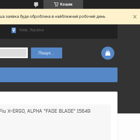
Кошик
аша заявка буде оброблена в найближчий робочий день.
Київ, Україна
Пошук...
iu X-ERGO, ALPHA "FADE BLADE" 15649