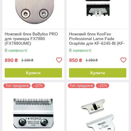
Ножовой блок BaByliss PRO
Ножовий блок KooFex
для тримера FX7880
Professional Lame Fade
(FX7880UME)
Graphite для KF-6245-Bl (KF-
6245-001)
В наявності
В наявності
890
950
₴
₴
1 190 ₴
1 250 ₴
Купити
Купити
Топ продажів
–22%
Топ продажів
–21%