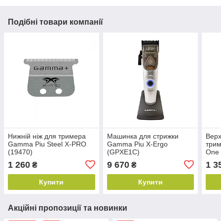
Подібні товари компанії
Нижній ніж для тримера
Машинка для стрижки
Верх
Gamma Piu Steel X-PRO
Gamma Piu X-Ergo
трим
(19470)
(GPXE1C)
One 
Blac
1 260
9 670
1 3
₴
₴
Купити
Купити
Акційні пропозиції та новинки