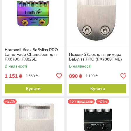
Ножовий блок BaByliss PRO
Lame Fade Chameleon для
Ножовий блок для тримера
FX8700, FX825E
BaByliss PRO (FX7880TME)
(FX8010CME)
В наявності
В наявності
1 151
890
₴
₴
1 560 ₴
1 190 ₴
Купити
Купити
–25%
Топ продажів
–24%