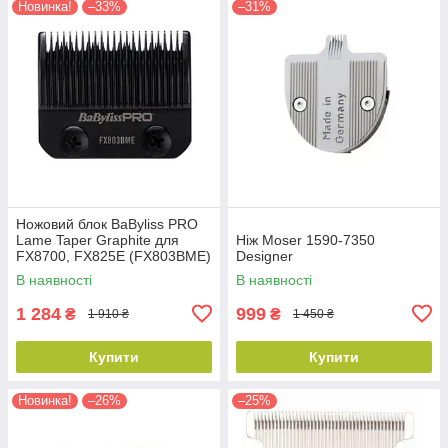
Новинка!
–33%
–31%
Ножовий блок BaByliss PRO
Lame Taper Graphite для
Ніж Moser 1590-7350
FX8700, FX825E (FX803BME)
Designer
В наявності
В наявності
1 284
999
₴
₴
1 910 ₴
1 450 ₴
Купити
Купити
Новинка!
–26%
–25%