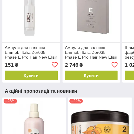
Ампули для волосся
Ампули для волосся
Шам
Emmebi Italia Zer035
Emmebi Italia Zer035
фарб
Phase E Pro Hair New Elisir
Phase E Pro Hair New Elisir
безс
Divine, 1x4ml (10085)
Divine, 12x4ml (10084)
Emme
151
2 746
1 0
₴
₴
4,5)
Купити
Купити
Акційні пропозиції та новинки
–28%
–22%