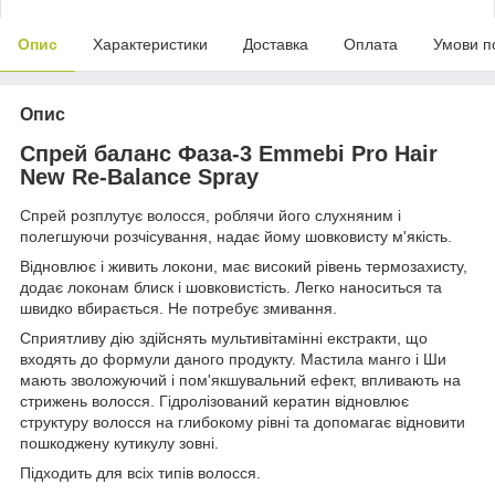
Опис
Характеристики
Доставка
Оплата
Умови п
Опис
Спрей баланс Фаза-3 Emmebi Pro Hair
New Re-Balance Spray
Спрей розплутує волосся, роблячи його слухняним і
полегшуючи розчісування, надає йому шовковисту м'якість.
Відновлює і живить локони, має високий рівень термозахисту,
додає локонам блиск і шовковистість. Легко наноситься та
швидко вбирається. Не потребує змивання.
Сприятливу дію здійснять мультивітамінні екстракти, що
входять до формули даного продукту. Мастила манго і Ши
мають зволожуючий і пом'якшувальний ефект, впливають на
стрижень волосся. Гідролізований кератин відновлює
структуру волосся на глибокому рівні та допомагає відновити
пошкоджену кутикулу зовні.
Підходить для всіх типів волосся.