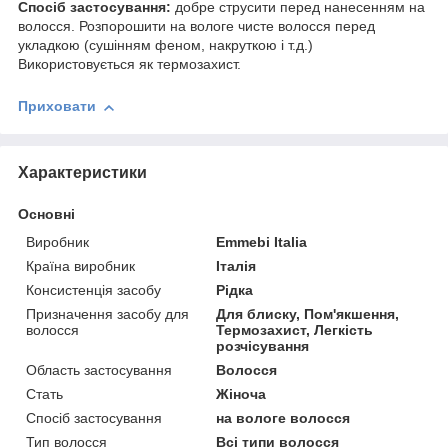
Спосіб застосування:
добре струсити перед нанесенням на
волосся. Розпорошити на вологе чисте волосся перед
укладкою (сушінням феном, накруткою і т.д.)
Використовується як термозахист.
Приховати
Характеристики
Основні
Виробник
Emmebi Italia
Країна виробник
Італія
Консистенція засобу
Рідка
Призначення засобу для
Для блиску, Пом'якшення,
волосся
Термозахист, Легкість
розчісування
Область застосування
Волосся
Стать
Жіноча
Спосіб застосування
на вологе волосся
Тип волосся
Всі типи волосся