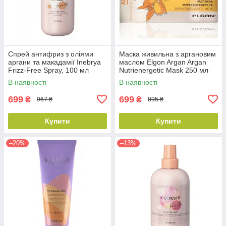
Спрей антифриз з оліями
Маска живильна з аргановим
аргани та макадамії Inebrya
маслом Elgon Argan Argan
Frizz-Free Spray, 100 мл
Nutrienergetic Mask 250 мл
(1026335)
(682948)
В наявності
В наявності
699
699
₴
₴
967 ₴
895 ₴
Купити
Купити
–20%
–13%