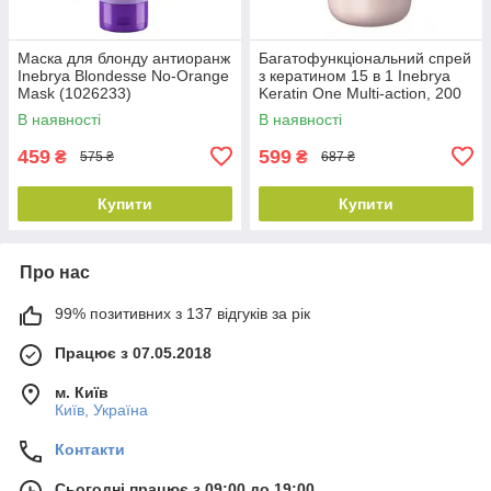
Маска для блонду антиоранж
Багатофункціональний спрей
Inebrya Blondesse No-Orange
з кератином 15 в 1 Inebrya
Mask (1026233)
Keratin One Multi-action, 200
мл (1026315)
В наявності
В наявності
459
599
₴
₴
575 ₴
687 ₴
Купити
Купити
Про нас
99% позитивних з 137 відгуків за рік
Працює з 07.05.2018
м. Київ
Київ, Україна
Контакти
Сьогодні працює з 09:00 до 19:00