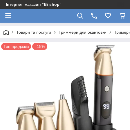
Інтернет-магазин "Bi-shop"
Товари та послуги
Триммери для окантовки
Тримери
Топ продажів
–18%