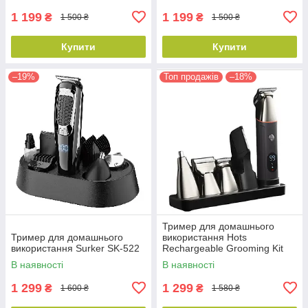
1 199
1 199
₴
₴
1 500 ₴
1 500 ₴
Купити
Купити
–19%
Топ продажів
–18%
Тример для домашнього
Тример для домашнього
використання Hots
використання Surker SK-522
Rechargeable Grooming Kit
5in1 Silver (LK-881-SL)
В наявності
В наявності
1 299
1 299
₴
₴
1 600 ₴
1 580 ₴