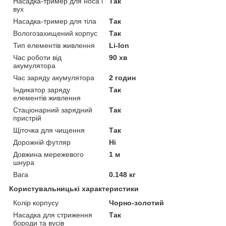
Насадка-тример для носа і
Так
вух
Насадка-тример для тіла
Так
Вологозахищений корпус
Так
Тип елементів живлення
Li-Ion
Час роботи від
90 хв
акумулятора
Час заряду акумулятора
2 годин
Індикатор заряду
Так
елементів живлення
Стаціонарний зарядний
Так
пристрій
Щіточка для чищення
Так
Дорожній футляр
Ні
Довжина мережевого
1 м
шнура
Вага
0.148 кг
Користувальницькі характеристики
Колір корпусу
Чорно-золотий
Насадка для стриження
Так
бороди та вусів