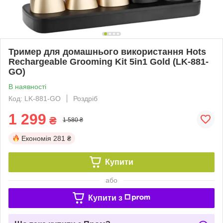
Тример для домашнього використання Hots
Rechargeable Grooming Kit 5in1 Gold (LK-881-
GO)
В наявності
Код: LK-881-GO
Роздріб
1 299
₴
1 580 ₴
Економія
281 ₴
Купити
або
Купити з