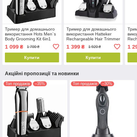
Тример для домашнього
Тример для домашнього
Три
використання Hots Men`s
використання Hatteker
вико
Body Grooming Kit 6in1
Rechargeable Hair Trimmer
Rech
(LK-860)
Grooming Kit 5in1 (RFC-
5in1
1 099
1 399
1 2
₴
₴
1 700 ₴
1 920 ₴
588)
Купити
Купити
Акційні пропозиції та новинки
Топ продажів
–35%
Топ продажів
–30%