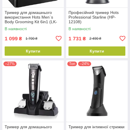
Тример для домашнього
Професійний тример Hots
використання Hots Men`s
Professional Starline (HP-
Body Grooming Kit 6in1 (LK-
12108)
860)
В наявності
В наявності
1 099
1 731
₴
₴
1 700 ₴
2 490 ₴
Купити
Купити
–27%
Топ
–24%
Тример для домашнього
Тример для інтимної стрижки