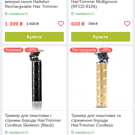
використання Hatteker
HairTrimmer Multigroom
Rechargeable Hair Trimmer
(RFCD-8106)
Grooming Kit 5in1 (RFC-588)
В наявності
В наявності
1 399
608
₴
₴
1 920 ₴
799 ₴
Купити
Купити
Новинка!
–20%
Топ продажів
–20%
Тример для окантовки і
Тример для окантовки та
стрижки бороди HairTrimmer
стриження бороди
Cordless Skeleton (Black)
HairTrimmer Cordless
Skeleton (Gold)
В наявності
В наявності