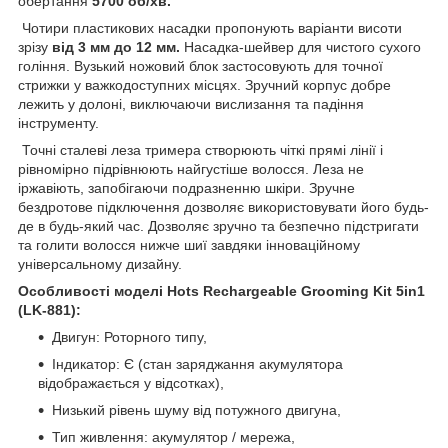
обертання
5700 об/хв.
Чотири пластикових насадки пропонують варіанти висоти
зрізу
від 3 мм до 12 мм.
Насадка-шейвер для чистого сухого
гоління. Вузький ножовий блок застосовують для точної
стрижки у важкодоступних місцях. Зручний корпус добре
лежить у долоні, виключаючи вислизання та падіння
інструменту.
Точні сталеві леза тримера створюють чіткі прямі лінії і
рівномірно підрівнюють найгустіше волосся. Леза не
іржавіють, запобігаючи подразненню шкіри. Зручне
бездротове підключення дозволяє використовувати його будь-
де в будь-який час. Дозволяє зручно та безпечно підстригати
та голити волосся нижче шиї завдяки інноваційному
універсальному дизайну.
Особливості моделі Hots Rechargeable Grooming Kit 5in1
(LK-881):
Двигун: Роторного типу,
Індикатор: Є (стан заряджання акумулятора
відображається у відсотках),
Низький рівень шуму від потужного двигуна,
Тип живлення: акумулятор / мережа,