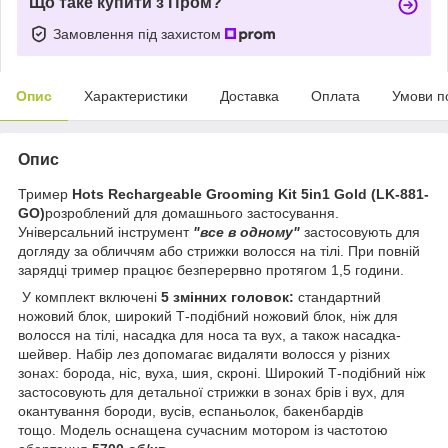
Що таке купити з Пром?
Замовлення під захистом
Опис
Характеристики
Доставка
Оплата
Умови п
Опис
Тример
Hots Rechargeable Grooming Kit 5in1 Gold (LK-881-
GO)
розроблений для домашнього застосування.
Універсальний інструмент
"все в одному"
застосовують для
догляду за обличчям або стрижки волосся на тілі. При повній
зарядці тример працює безперервно протягом 1,5 години.
У комплект включені
5 змінних головок:
стандартний
ножовий блок, широкий Т-подібний ножовий блок, ніж для
волосся на тілі, насадка для носа та вух, а також насадка-
шейвер. Набір лез допомагає видаляти волосся у різних
зонах: борода, ніс, вуха, шия, скроні. Широкий Т-подібний ніж
застосовують для детальної стрижки в зонах брів і вух, для
окантування бороди, вусів, еспаньолок, бакенбардів
тощо. Модель оснащена сучасним мотором із частотою