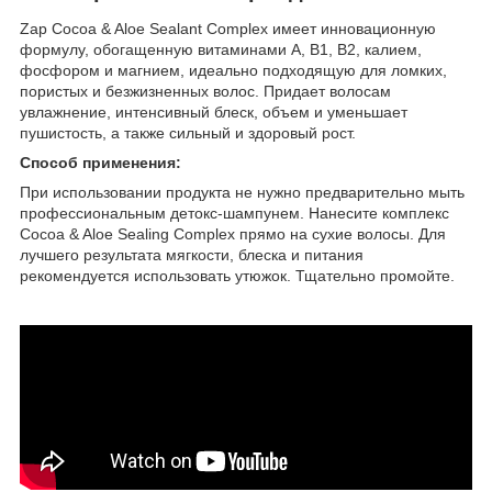
Zap Cocoa & Aloe Sealant Complex имеет инновационную
формулу, обогащенную витаминами A, B1, B2, калием,
фосфором и магнием, идеально подходящую для ломких,
пористых и безжизненных волос. Придает волосам
увлажнение, интенсивный блеск, объем и уменьшает
пушистость, а также сильный и здоровый рост.
Способ применения:
При использовании продукта не нужно предварительно мыть
профессиональным детокс-шампунем. Нанесите комплекс
Cocoa & Aloe Sealing Complex прямо на сухие волосы. Для
лучшего результата мягкости, блеска и питания
рекомендуется использовать утюжок. Тщательно промойте.