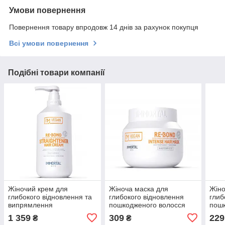
Умови повернення
Повернення товару впродовж 14 днів за рахунок покупця
Всі умови повернення
Подібні товари компанії
Жіночий крем для
Жіноча маска для
Жіно
глибокого відновлення та
глибокого відновлення
глиб
випрямлення
пошкодженого волосся
пошк
пошкодженого волосся
Immortal NYC RE-BOND
Imm
1 359
309
229
₴
₴
Immortal NYC RE-BOND,
I'M Vegan, 500 мл (NYC-
I'M 