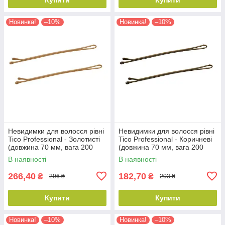
Новинка!
–10%
Новинка!
–10%
Невидимки для волосся рівні
Невидимки для волосся рівні
Tico Professional - Золотисті
Tico Professional - Коричневі
(довжина 70 мм, вага 200
(довжина 70 мм, вага 200
грам) (300599)
грам) (300597)
В наявності
В наявності
266,40
182,70
₴
₴
296 ₴
203 ₴
Купити
Купити
Новинка!
–10%
Новинка!
–10%