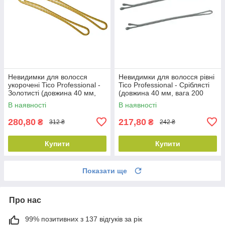
Невидимки для волосся
Невидимки для волосся рівні
укорочені Tico Professional -
Tico Professional - Сріблясті
Золотисті (довжина 40 мм,
(довжина 40 мм, вага 200
вага 200 грам) (300618)
грам) (300590)
В наявності
В наявності
280,80
217,80
₴
₴
312 ₴
242 ₴
Купити
Купити
Показати ще
Про нас
99% позитивних з 137 відгуків за рік