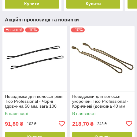
Купити
Купити
Акційні пропозиції та новинки
Новинка!
–10%
–10%
Невидимки для волосся рівні
Невидимки для волосся
Tico Professional - Чорні
укорочені Tico Professional -
(довжина 50 мм, вага 100
Коричневі (довжина 40 мм,
грам) (300506)
вага 200 грам) (300614)
В наявності
В наявності
91,80
218,70
₴
₴
102 ₴
243 ₴
Купити
Купити