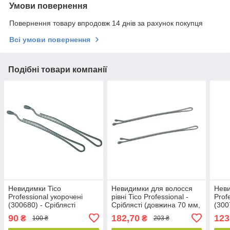
Умови повернення
Повернення товару впродовж 14 днів за рахунок покупця
Всі умови повернення
Подібні товари компанії
Невидимки Tico
Невидимки для волосся
Неви
Professional укорочені
рівні Tico Professional -
Prof
(300680) - Сріблясті
Сріблясті (довжина 70 мм,
(300
(довжина 40 мм, вага 100
вага 200 грам) (300598)
(дов
90
182,70
123
₴
₴
100 ₴
203 ₴
грам)
грам