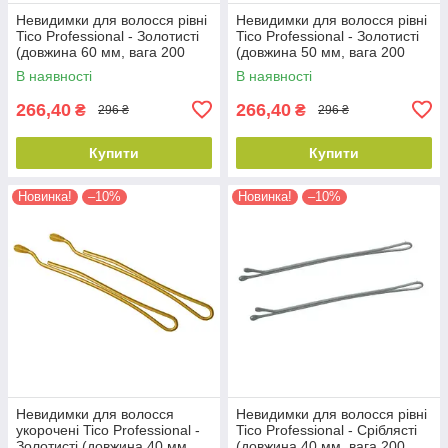
Невидимки для волосся рівні
Невидимки для волосся рівні
Tico Professional - Золотисті
Tico Professional - Золотисті
(довжина 60 мм, вага 200
(довжина 50 мм, вага 200
грам) (300595)
грам) (300593)
В наявності
В наявності
266,40
266,40
₴
₴
296 ₴
296 ₴
Купити
Купити
Новинка!
–10%
Новинка!
–10%
Невидимки для волосся
Невидимки для волосся рівні
укорочені Tico Professional -
Tico Professional - Сріблясті
Золотисті (довжина 40 мм,
(довжина 40 мм, вага 200