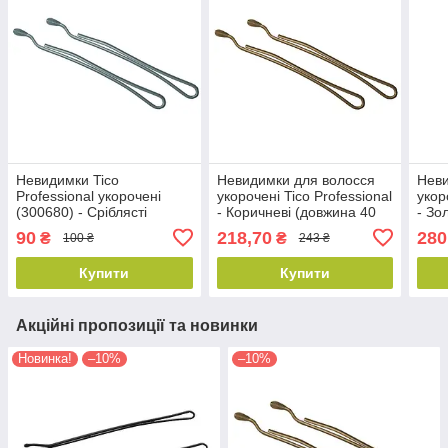
Невидимки Tico
Невидимки для волосся
Неви
Professional укорочені
укорочені Tico Professional
укор
(300680) - Сріблясті
- Коричневі (довжина 40
- Зо
(довжина 40 мм, вага 100
мм, вага 200 грам)
мм, 
90
218,70
280
₴
₴
100 ₴
243 ₴
грам)
(300614)
(300
Купити
Купити
Акційні пропозиції та новинки
Новинка!
–10%
–10%