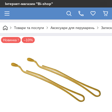
Інтернет-магазин "Bi-shop"
Товари та послуги
Аксесуари для перукарень
Затиск
Новинка !
–10%