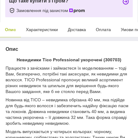
Що таке купити з Пром?
Замовлення під захистом
Опис
Характеристики
Доставка
Оплата
Умови п
Опис
Невидимки Tico Professional укорочені (300703)
Працюєте з зачісками і займаєтеся їх моделюванням – тоді
Вам, безперечно, потрібні такі аксесуари, як невидимки для
волосся. TICO Professional пропонує великий асортимент
різних невидимок та шпильок для вирішення будь-якого
Вашого завдання, яке б не стояло перед Вами.
Новинка від TICO – невидимка обрізана 40 мм, яка підійде
для будь-якого волосся і забезпечить надійну фіксацію пасм
та локонів. Довжина невидимки становить 40 мм, а видима
частина укорочена – її довжина 32 мм. Така форма справді
зробить невидимку невидимою.
Модель випускається у чотирьох кольорах: чорному,
коричневому, сріблястому та золотистому. Таким чином Ви