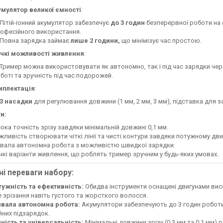
умулятор великої ємності
:
Літій-іонний акумулятор забезпечує
до 3 годин
безперервної роботи на 
офесійного використання.
Повна зарядка займає
лише 2 години,
що мінімізує час простою.
учкі можливості живлення
:
Тример можна використовувати як автономно, так і під час зарядки чере
боті та зручність під час подорожей.
мплектація
:
3 насадки
для регулювання довжини (1 мм, 2 мм, 3 мм), підставка для за
и:
ока точність зрізу завдяки мінімальній довжині 0,1 мм.
ливість створювати чіткі лінії та чисті контури завдяки потужному дви
вала автономна робота з можливістю швидкої зарядки.
чкі варіанти живлення, що роблять тример зручним у будь-яких умовах.
ні переваги набору:
ужність та ефективність:
Обидва інструменти оснащені двигунами вис
е зрізання навіть густого та жорсткого волосся.
ивала автономна робота:
Акумулятори забезпечують до 3 годин роботи
йних підзарядок.
ність та універсальність:
Мінімальні довжини зрізу (0,3 мм та 0,1 мм)