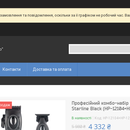
амовлення та повідомлення, оскільки за її графіком не робочий час. В
p"
Контакти
Доставка та оплата
Професійний комбо-набір 
продаж
Starline Black (HP-12104+
В наявності
Код:
HP-12104+HP-1
4 332 ₴
5 980 ₴