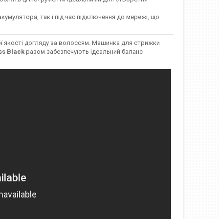
умулятора, так і під час підключення до мережі, що
ної якості догляду за волоссям. Машинка для стрижки
ss Black
разом забезпечують ідеальний баланс