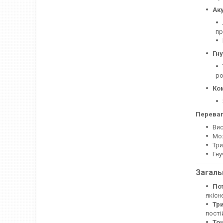
Ак
пр
Гн
ро
Ко
Переваг
Вис
Мож
Три
Гну
Загаль
Пот
якісн
Тр
пості
Точ