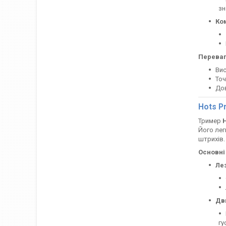
зн
Ко
Переваг
Вис
Точ
Дов
Hots Pr
Тример
H
Його лег
штрихів.
Основні
Лез
Дви
гу