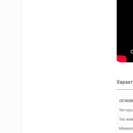
Характ
ОСНОВ
Тип пр
Тип жи
Мініма