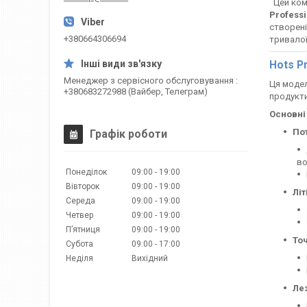
Цей комб
Professi
створені
+380664306694
тривалої
Hots Pr
Менеджер з сервісного обслуговування
Ця модел
+380683272988 (Вайбер, Телеграм)
продукти
Основні
По
Графік роботи
во
Понеділок
09:00
19:00
Вівторок
09:00
19:00
Літ
Середа
09:00
19:00
Четвер
09:00
19:00
Пʼятниця
09:00
19:00
То
Субота
09:00
17:00
Неділя
Вихідний
Ле