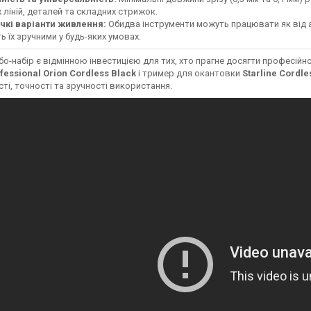
х ліній, деталей та складних стрижок.
чкі варіанти живлення:
Обидва інструменти можуть працювати як від ак
ь їх зручними у будь-яких умовах.
о-набір є відмінною інвестицією для тих, хто прагне досягти професій
fessional Orion Cordless Black
і тример для окантовки
Starline Cordle
ті, точності та зручності використання.