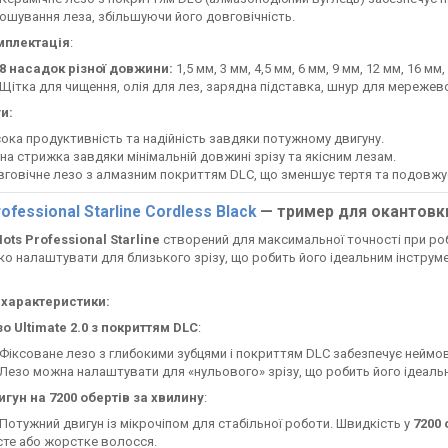
ошування леза, збільшуючи його довговічність.
мплектація
:
8 насадок різної довжини:
1,5 мм, 3 мм, 4,5 мм, 6 мм, 9 мм, 12 мм, 16 мм,
Щітка для чищення, олія для лез, зарядна підставка, шнур для мережев
и:
ока продуктивність та надійність завдяки потужному двигуну.
на стрижка завдяки мінімальній довжині зрізу та якісним лезам.
говічне лезо з алмазним покриттям DLC, що зменшує тертя та подовжує
ofessional Starline Cordless Black
— тример для окантовк
ots Professional Starline
створений для максимальної точності при робо
ко налаштувати для близького зрізу, що робить його ідеальним інструм
 характеристики:
о Ultimate 2.0 з покриттям DLC
:
Фіксоване лезо з глибокими зубцями і покриттям DLC забезпечує неймов
Лезо можна налаштувати для «нульового» зрізу, що робить його ідеаль
гун на 7200 обертів за хвилину
:
Потужний двигун із мікрочіпом для стабільної роботи. Швидкість у
7200 
сте або жорстке волосся.