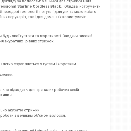
та догляду за волоссям: машинки для стрижки
Hots
fessional Starline Cordless Black
. Обидва інструменти
 передові технології, потужні двигуни та можливість
них перукарів, так і для домашніх користувачів.
будь-якої густоти та жорсткості. Завдяки високій
я акуратних і рівних стрижок.
ін легко справляється з густим і жорстким
одження.
льно підходить для тривалих робочих сесій.
хвилин
.
ьно акуратні стрижки.
 роботи з великим об'ємом волосся.
дзвичайно чистий і рівний зріз, а також знижує