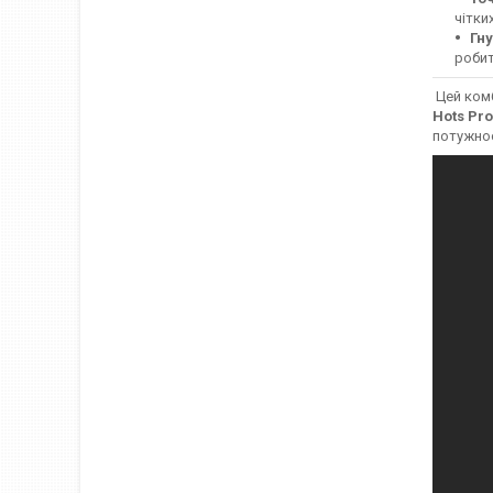
чітки
Гну
робит
Цей комб
Hots Pro
потужнос