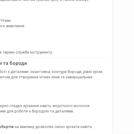
 19 мм.
ого живлення.
 термін служби інструменту.
и та бороди
ті з деталями: окантовка, контури бороди, рівні зрізи.
ентом для створення чітких ліній та завершальних
ірно гладке зрізання навіть жорсткого волосся.
ним для роботи з бородою та деталями.
обертів
на хвилину дозволяє легко зрізати навіть