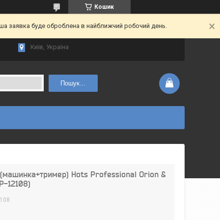
Кошик
аша заявка буде оброблена в найближчий робочий день.
Київ, Україна
Пошук...
(машинка+тример) Hots Professional Orion &
HP-12108)
2108