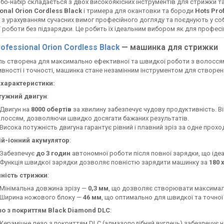
о-набір складається з двох високоякісних інструментів для стрижки 
onal Orion Cordless Black
і тримера для окантовки та бороди
Hots Pro
 з урахуванням сучасних вимог професійного догляду та поєднують у собі
 роботи без підзарядки. Це робить їх ідеальним вибором як для професій
ofessional Orion Cordless Black
— машинка для стрижки
ь створена для максимально ефективної та швидкої роботи з волоссям 
вності і точності, машинка стане незамінним інструментом для створенн
 характеристики:
тужний двигун
:
Двигун на
8000 обертів
за хвилину забезпечує чудову продуктивність. В
лоссям, дозволяючи швидко досягати бажаних результатів.
Висока потужність двигуна гарантує рівний і плавний зріз за одне прох
ій-іонний акумулятор
:
Забезпечує
до 3 годин
автономної роботи після повної зарядки, що ідеа
Функція швидкої зарядки дозволяє повністю зарядити машинку за
180 
чність стрижки
:
Мінімальна довжина зрізу —
0,3 мм
, що дозволяє створювати максимал
Ширина ножового блоку —
46 мм
, що оптимально для швидкої та точної
зо з покриттям Black Diamond DLC
:
Керамічне лезо з покриттям DLC (алмазоподібний вуглець) забезпечує на