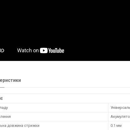
еристики
НІ
иладу
Універсал
влення
Акумулято
льна довжина стрижки
0.1 мм