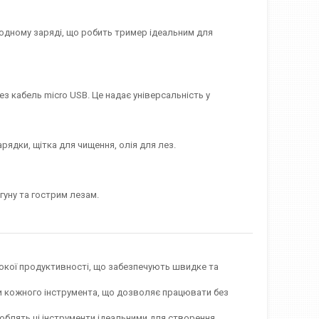
одному заряді, що робить тример ідеальним для
з кабель micro USB. Це надає універсальність у
рядки, щітка для чищення, олія для лез.
гуну та гострим лезам.
окої продуктивності, що забезпечують швидке та
 кожного інструмента, що дозволяє працювати без
 роблять ці інструменти ідеальними для створення