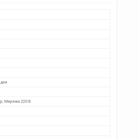
адки
р, Мережа 220 В