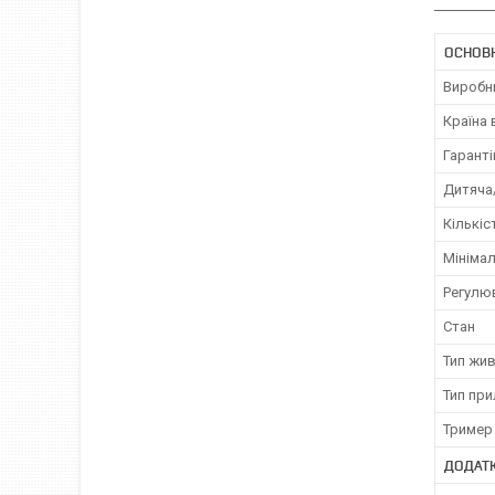
ОСНОВ
Виробн
Країна
Гаранті
Дитяча
Кількіс
Мініма
Регулю
Стан
Тип жи
Тип пр
Тример
ДОДАТК