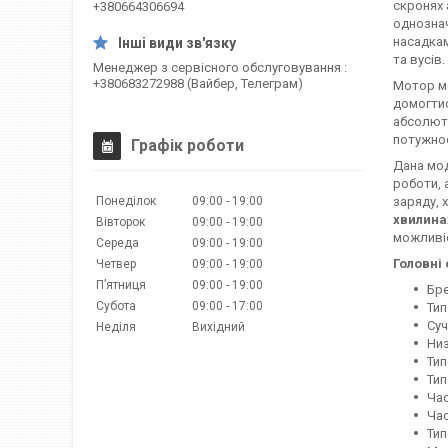
скронях 
+380664306694
однознач
насадкам
та вусів.
Менеджер з сервісного обслуговування
+380683272988 (Вайбер, Телеграм)
Мотор м
домогтис
абсолютн
потужнос
Графік роботи
Дана мо
роботи, 
Понеділок
09:00
19:00
заряду, 
хвилина
Вівторок
09:00
19:00
можливі
Середа
09:00
19:00
Головні 
Четвер
09:00
19:00
Пʼятниця
09:00
19:00
Бре
Субота
09:00
17:00
Тип
Суч
Неділя
Вихідний
Низ
Тип
Тип
Час
Час
Тип