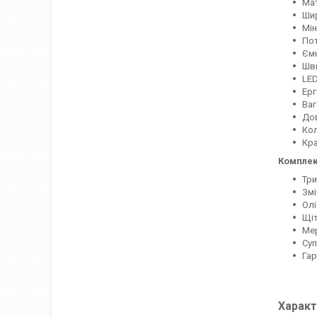
Мат
Ши
Мін
Пот
Ємн
Шв
LED
Ерг
Ваг
Дов
Кол
Кра
Комплек
Три
Змі
Олі
Щіт
Мер
Суп
Гар
Характ