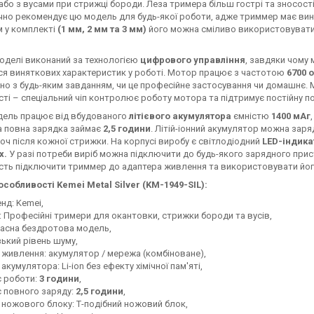
або з вусами при стрижці бороди. Леза тримера більш гострі та зносост
но рекомендує цю модель для будь-якої роботи, адже триммер має вин
 у комплекті
(1 мм, 2 мм та 3 мм)
його можна сміливо використовувати 
оделі виконаний за технологією
цифрового управління
, завдяки чому
я виняткових характеристик у роботі. Мотор працює з частотою
6700 
о з будь-яким завданням, чи це професійне застосування чи домашнє.
ті – спеціальний чіп контролює роботу мотора та підтримує постійну п
дель працює від вбудованого
літієвого акумулятора
ємністю
1400 мАг
а повна зарядка займає
2,5 години
. Літій-іонний акумулятор можна зар
хоч після кожної стрижки. На корпусі виробу є світлодіодний
LED-індика
х.
У разі потреби виріб можна підключити до будь-якого зарядного прис
сть підключити триммер до адаптера живлення та використовувати йо
особливості Kemei Metal Silver (KM-1949-SIL):
нд: Kemei,
: Професійні тримери для окантовки, стрижки бороди та вусів,
асна бездротова модель,
ький рівень шуму,
 живлення: акумулятор / мережа (комбіноване),
 акумулятора: Li-ion без ефекту хімічної пам'яті,
 роботи:
3 години
,
 повного заряду:
2,5 години
,
 ножового блоку: Т-подібний ножовий блок,