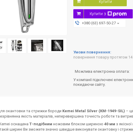
Купити
Купити з
+380 (63) 697-50-27
повернення товару протягом 14
У компанії підключені електронн
покидаючи сайту.
для окантовки та стрижки бороди
Kemei Metal Silver (KM-1949-SIL)
– це
 незрівнянна якість матеріалів, неперевершена точність роботи та витри
Kemei оснащена
Т-подібним
ножовим блоком шириною
40 мм
з якісної
 такій ширині Ви зможете значно швидше виконувати окантовку і стрижк