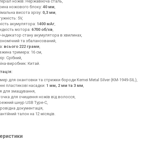
еріал ножів: Нержавіюча сталь,
рина ножового блоку:
40 мм
,
імальна висота зрізу:
0,3 мм
,
ужність: 5V,
ість акумулятора:
1400 мАг
,
идкість мотора:
6700 об/хв
,
-індикатор стану акумулятора в хвилинах,
ономічний та збалансований,
а:
всього 222 грами
,
жина тримера: 16 см,
ір: Срібний,
їна-виробник: Китай.
тація:
мер для окантовки та стрижки бороди Kemei Metal Silver (KM-1949-SIL),
нні пластикові насадки:
1 мм, 2 мм та 3 мм
,
я для змащування,
очка для очищення ножів від волосся,
ежний шнур USB Type-C,
ровідна документація,
антійний талон на 12 місяців.
еристики