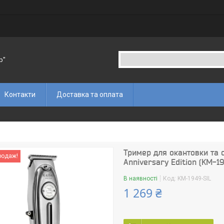
p"
Контакти
Доставка та оплата
Тример для окантовки та 
родаж!
Anniversary Edition (KM-1
В наявності
Код:
KM-1949-SIL
1 269 ₴