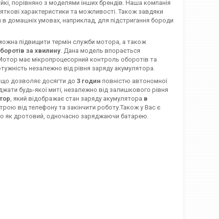
ійкі, порівняно з моделями інших брендів. Наша компанія
яткові характеристики та можливості. Також завдяки
в домашніх умовах, наприклад, для підстригання бороди
 можна підвищити термін служби мотора, а також
оборотів за хвилину
. Дана модель впорається
 Мотор має мікропроцесорний контроль оборотів та
отужність незалежно від рівня заряду акумулятора.
, що дозволяє досягти до
3 годин
повністю автономної
яджати будь-якої миті, незалежно від залишкового рівня
тор
, який відображає стан заряду акумулятора
в
трою від телефону та закінчити роботу.Також у Вас є
го як дротовий, одночасно заряджаючи батарею.