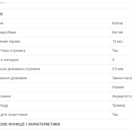
НІ
ик
Kemei
 виробник
Китай
йний термін
12 міс
/тиха стрижка
Так
ть насадок
3
льна довжина стрижки
0.3 мм
вання довжини
Змінні нас
Новий
влення
Акумулято
иладу
Тример
 для окантовки
Так
ОВІ ФУНКЦІЇ І ХАРАКТЕРИСТИКИ