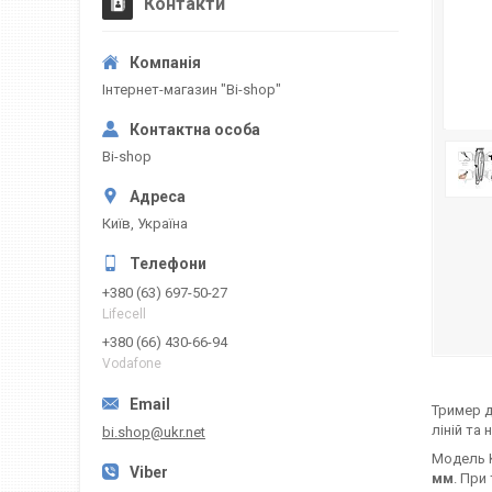
Контакти
Інтернет-магазин "Bi-shop"
Bi-shop
Київ, Україна
+380 (63) 697-50-27
Lifecell
+380 (66) 430-66-94
Vodafone
Тример 
ліній та
bi.shop@ukr.net
Модель 
мм
. При