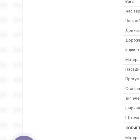
Вага
Час за
Час ро
Довжин
Дорожн
Індика
Матері
Насадка
Прогум
Стаціон
Тип ел
Ширина
Щіточк
КОРИС
Матері