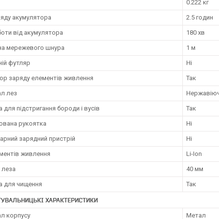
0.222 кг
ряду акумулятора
2.5 годин
боти від акумулятора
180 хв
а мережевого шнура
1 м
ій футляр
Ні
тор заряду елементів живлення
Так
ал лез
Нержавіюч
 для підстригання бороди і вусів
Так
ована рукоятка
Ні
арний зарядний пристрій
Ні
ементів живлення
Li-Ion
 леза
40 мм
а для чищення
Так
ТУВАЛЬНИЦЬКІ ХАРАКТЕРИСТИКИ
ал корпусу
Метал