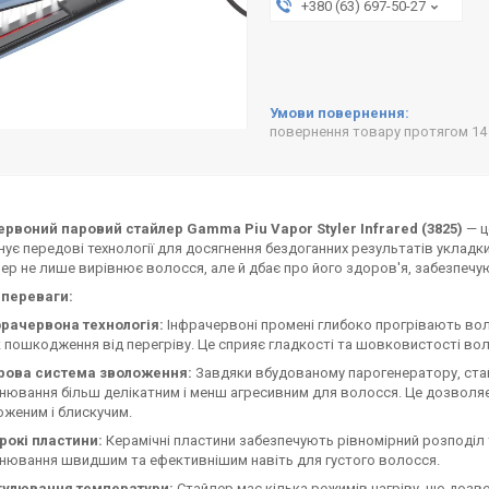
+380 (63) 697-50-27
повернення товару протягом 14
рвоний паровий стайлер Gamma Piu Vapor Styler Infrared (3825
)
— ц
ує передові технології для досягнення бездоганних результатів укладки
ер не лише вирівнює волосся, але й дбає про його здоров'я, забезпеч
 переваги:
фрачервона технологія:
Інфрачервоні промені глибоко прогрівають вол
 пошкодження від перегріву. Це сприяє гладкості та шовковистості вол
рова система зволоження:
Завдяки вбудованому парогенератору, стай
нювання більш делікатним і менш агресивним для волосся. Це дозволя
женим і блискучим.
рокі пластини:
Керамічні пластини забезпечують рівномірний розподіл т
нювання швидшим та ефективнішим навіть для густого волосся.
гулювання температури:
Стайлер має кілька режимів нагріву, що дозв