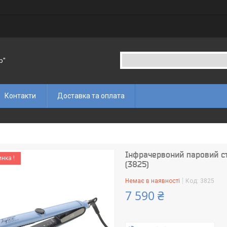
p"
Контакти
Доставка та оплата
Інфрачервоний паровий ст
нка !
(3825)
Немає в наявності
Код:
3825
7 590 ₴