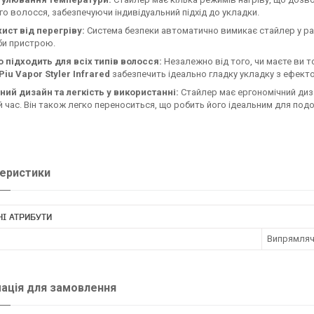
о волосся, забезпечуючи індивідуальний підхід до укладки.
ист від перегріву:
Система безпеки автоматично вимикає стайлер у разі
би пристрою.
 підходить для всіх типів волосся:
Незалежно від того, чи маєте ви т
u Vapor Styler Infrared
забезпечить ідеально гладку укладку з ефект
ний дизайн та легкість у використанні:
Стайлер має ергономічний диз
 час. Він також легко переноситься, що робить його ідеальним для по
еристики
І АТРИБУТИ
Випрямляч
ація для замовлення