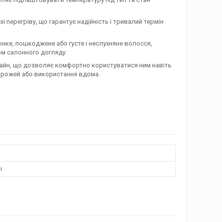
 перегріву, що гарантує надійність і тривалий термін
онке, пошкоджене або густе і неслухняне волосся,
ом салонного догляду.
айн, що дозволяє комфортно користуватися ним навіть
дорожей або використання вдома.
і