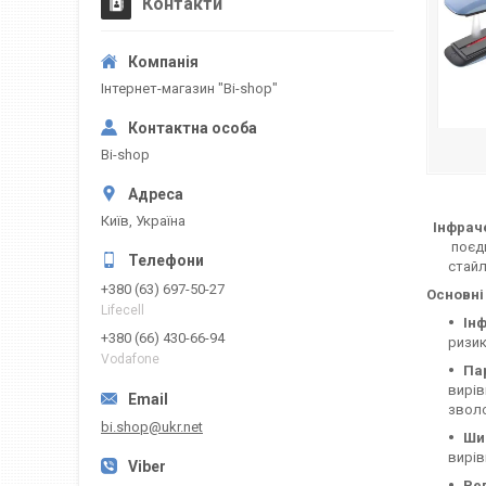
Контакти
Інтернет-магазин "Bi-shop"
Bi-shop
Київ, Україна
Інфраче
поєдн
стайл
+380 (63) 697-50-27
Основні
Lifecell
Ін
+380 (66) 430-66-94
ризик
Vodafone
Па
вирів
зволо
bi.shop@ukr.net
Ши
вирів
Ре