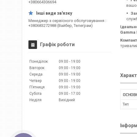
+380664306694
вашог
Зах
служ
Менеджер з сервісного обслуговування
+380683272988 (Вайбер, Телеграм)
Ідеально
Gamma Pi
Компакт
Графік роботи
тривалий
Понеділок
09:00
19:00
Вівторок
09:00
19:00
Середа
09:00
19:00
Характ
Четвер
09:00
19:00
Пʼятниця
09:00
19:00
Субота
09:00
17:00
ОСНОВН
Неділя
Вихідний
Тип
Інформ