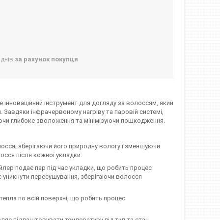
 днів
за рахунок покупця
е інноваційний інструмент для догляду за волоссям, який
. Завдяки інфрачервоному нагріву та паровій системі,
уючи глибоке зволоження та мінімізуючи пошкодження.
осся, зберігаючи його природну вологу і зменшуючи
осся після кожної укладки.
лер подає пар під час укладки, що робить процес
є уникнути пересушування, зберігаючи волосся
епла по всій поверхні, що робить процес
оляє підлаштовувати температуру під тип та стан