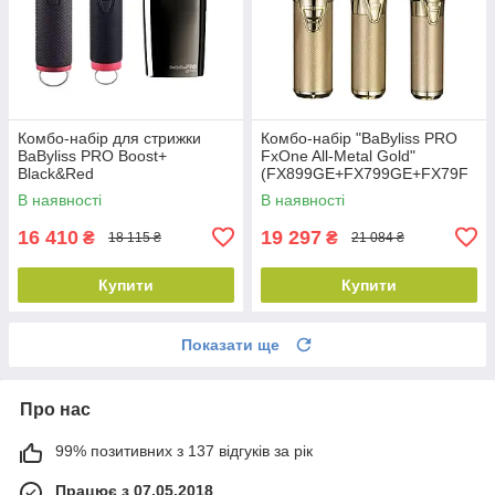
Комбо-набір для стрижки
Комбо-набір "BaByliss PRO
BaByliss PRO Boost+
FxOne All-Metal Gold"
Black&Red
(FX899GE+FX799GE+FX79F
(FX8700RBPE+FX7870RBPE+
SGE)
В наявності
В наявності
FXFS2GSE)
16 410
19 297
₴
₴
18 115 ₴
21 084 ₴
Купити
Купити
Показати ще
Про нас
99% позитивних з 137 відгуків за рік
Працює з 07.05.2018