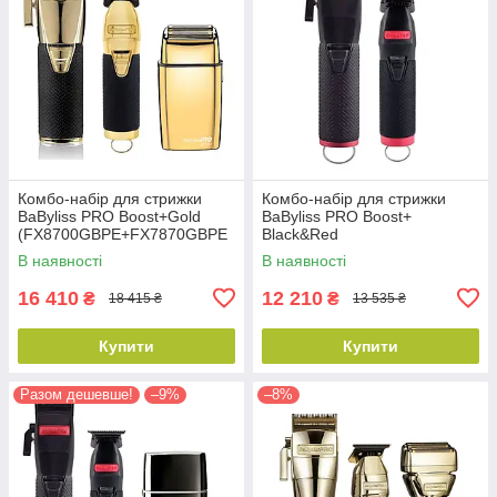
Комбо-набір для стрижки
Комбо-набір для стрижки
BaByliss PRO Boost+Gold
BaByliss PRO Boost+
(FX8700GBPE+FX7870GBPE
Black&Red
+FXFS2GE)
(FX8700RBPE+FX7870RBPE)
В наявності
В наявності
16 410
12 210
₴
₴
18 415 ₴
13 535 ₴
Купити
Купити
Разом дешевше!
–9%
–8%