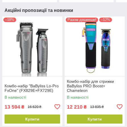
Акційні пропозиції та новинки
–18%
Разом дешевше!
–12%
Комбо-набір для стрижки
Комбо-набір "BaByliss Lo-Pro
BaByliss PRO Boost+
FxOne" (FX829E+FX729E)
Chameleon
(FX8700IBPE+FX7870IBPE)
В наявності
В наявності
13 594
12 210
₴
₴
16 620 ₴
13 835 ₴
Купити
Купити