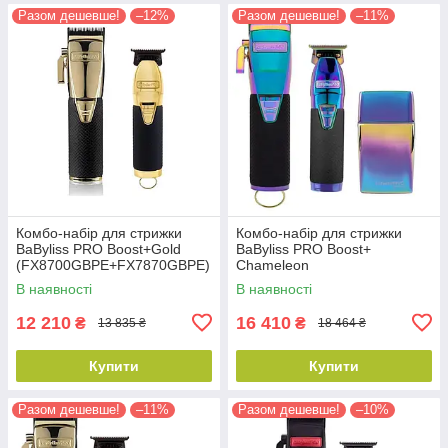
Разом дешевше!
–12%
Разом дешевше!
–11%
Комбо-набір для стрижки
Комбо-набір для стрижки
BaByliss PRO Boost+Gold
BaByliss PRO Boost+
(FX8700GBPE+FX7870GBPE)
Chameleon
(FX8700IBPE+FX7870IBPE+F
В наявності
В наявності
XFS2IE)
12 210
16 410
₴
₴
13 835 ₴
18 464 ₴
Купити
Купити
Разом дешевше!
–11%
Разом дешевше!
–10%