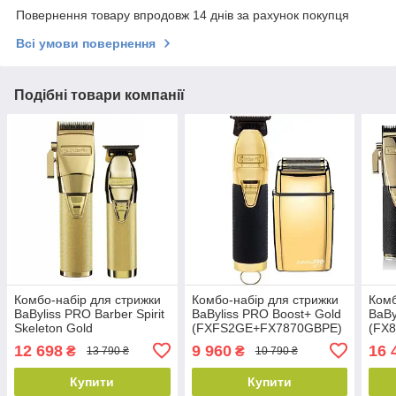
Повернення товару впродовж 14 днів за рахунок покупця
Всі умови повернення
Подібні товари компанії
Комбо-набір для стрижки
Комбо-набір для стрижки
Комб
BaByliss PRO Barber Spirit
BaByliss PRO Boost+ Gold
BaBy
Skeleton Gold
(FXFS2GE+FX7870GBPE)
(FX
(FX8700GE+FX7870GE)
12 698
9 960
16 
₴
₴
13 790 ₴
10 790 ₴
Купити
Купити