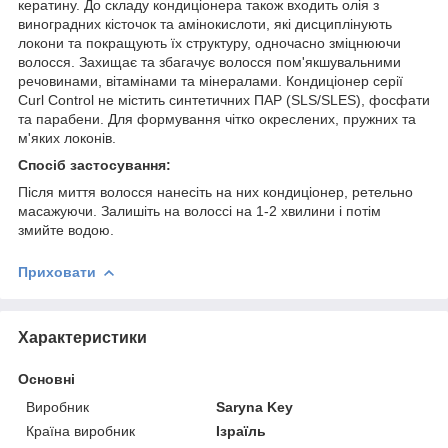
кератину. До складу кондиціонера також входить олія з
виноградних кісточок та амінокислоти, які дисциплінують
локони та покращують їх структуру, одночасно зміцнюючи
волосся. Захищає та збагачує волосся пом'якшувальними
речовинами, вітамінами та мінералами. Кондиціонер серії
Curl Control не містить синтетичних ПАР (SLS/SLES), фосфати
та парабени. Для формування чітко окреслених, пружних та
м'яких локонів.
Спосіб застосування:
Після миття волосся нанесіть на них кондиціонер, ретельно
масажуючи. Залишіть на волоссі на 1-2 хвилини і потім
змийте водою.
Приховати
Характеристики
Основні
Виробник
Saryna Key
Країна виробник
Ізраїль