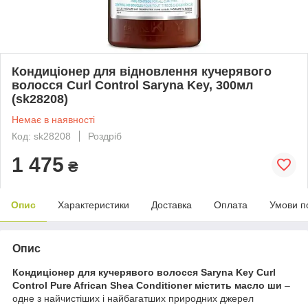
Кондиціонер для відновлення кучерявого
волосся Curl Control Saryna Key, 300мл
(sk28208)
Немає в наявності
Код: sk28208
Роздріб
1 475
₴
Опис
Характеристики
Доставка
Оплата
Умови п
Опис
Кондиціонер для кучерявого волосся Saryna Key Curl
Control Pure African Shea Conditioner містить масло ши
–
одне з найчистіших і найбагатших природних джерел