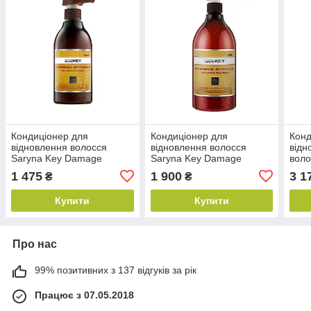
Кондиціонер для
Кондиціонер для
Конд
відновлення волосся
відновлення волосся
відн
Saryna Key Damage
Saryna Key Damage
воло
Repair, 300 мл (sk28185)
Repair, 500 мл (sk28499)
Sary
1 475
1 900
3 1
₴
₴
(sk2
Купити
Купити
Про нас
99% позитивних з 137 відгуків за рік
Працює з 07.05.2018