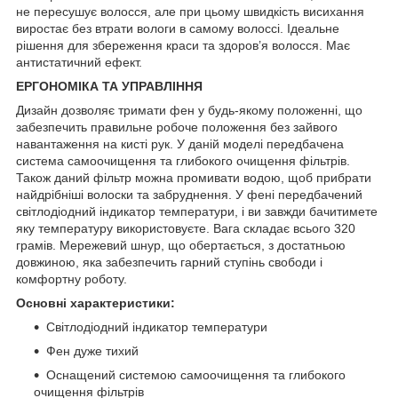
не пересушує волосся, але при цьому швидкість висихання
виростає без втрати вологи в самому волоссі. Ідеальне
рішення для збереження краси та здоров’я волосся. Має
антистатичний ефект.
ЕРГОНОМІКА ТА УПРАВЛІННЯ
Дизайн дозволяє тримати фен у будь-якому положенні, що
забезпечить правильне робоче положення без зайвого
навантаження на кисті рук. У даній моделі передбачена
система самоочищення та глибокого очищення фільтрів.
Також даний фільтр можна промивати водою, щоб прибрати
найдрібніші волоски та забруднення. У фені передбачений
світлодіодний індикатор температури, і ви завжди бачитимете
яку температуру використовуєте. Вага складає всього 320
грамів. Мережевий шнур, що обертається, з достатньою
довжиною, яка забезпечить гарний ступінь свободи і
комфортну роботу.
Основні характеристики:
Світлодіодний індикатор температури
Фен дуже тихий
Оснащений системою самоочищення та глибокого
очищення фільтрів