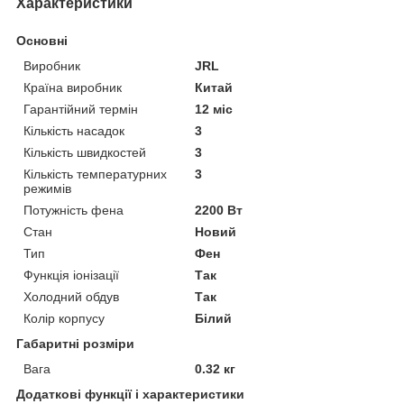
Характеристики
Основні
Виробник
JRL
Країна виробник
Китай
Гарантійний термін
12 міс
Кількість насадок
3
Кількість швидкостей
3
Кількість температурних
3
режимів
Потужність фена
2200 Вт
Стан
Новий
Тип
Фен
Функція іонізації
Так
Холодний обдув
Так
Колір корпусу
Білий
Габаритні розміри
Вага
0.32 кг
Додаткові функції і характеристики