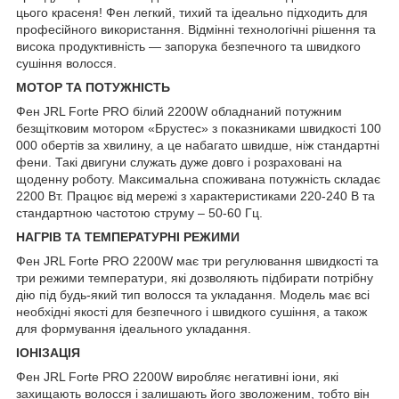
цього красеня! Фен легкий, тихий та ідеально підходить для
професійного використання. Відмінні технологічні рішення та
висока продуктивність — запорука безпечного та швидкого
сушіння волосся.
МОТОР ТА ПОТУЖНІСТЬ
Фен JRL Forte PRO білий 2200W обладнаний потужним
безщітковим мотором «Брустес» з показниками швидкості 100
000 обертів за хвилину, а це набагато швидше, ніж стандартні
фени. Такі двигуни служать дуже довго і розраховані на
щоденну роботу. Максимальна споживана потужність складає
2200 Вт. Працює від мережі з характеристиками 220-240 В та
стандартною частотою струму – 50-60 Гц.
НАГРІВ ТА ТЕМПЕРАТУРНІ РЕЖИМИ
Фен JRL Forte PRO 2200W має три регулювання швидкості та
три режими температури, які дозволяють підбирати потрібну
дію під будь-який тип волосся та укладання. Модель має всі
необхідні якості для безпечного і швидкого сушіння, а також
для формування ідеального укладання.
ІОНІЗАЦІЯ
Фен JRL Forte PRO 2200W виробляє негативні іони, які
захищають волосся і залишають його зволоженим, тобто він