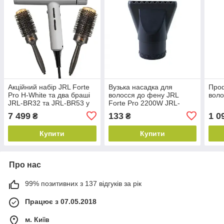
Акційний набір JRL Forte
Вузька насадка для
Про
Pro H-White та два браші
волосся до фену JRL
воло
JRL-BR32 та JRL-BR53 у
Forte Pro 2200W JRL-
подарунок (JRL-FP2401W)
FP2020H (JRL-FP02)
7 499
133
1 0
₴
₴
Купити
Купити
Про нас
99% позитивних з 137 відгуків за рік
Працює з 07.05.2018
м. Київ