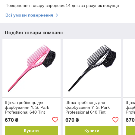
Повернення товару впродовж 14 днів за рахунок покупця
Всі умови повернення
Подібні товари компанії
Щітка-гребінець для
Щітка-гребінець для
Щітк
фарбування Y. S. Park
фарбування Y. S. Park
фарб
Professional 640 Tint
Professional 640 Tint
Prof
Comb&Brush
Comb&Brush
Com
670
670
670
₴
₴
Купити
Купити