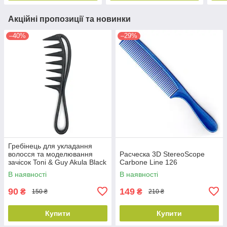
Акційні пропозиції та новинки
–40%
–29%
Гребінець для укладання
волосся та моделювання
Расческа 3D StereoScope
зачісок Toni & Guy Akula Black
Carbone Line 126
(YB-202)
В наявності
В наявності
90
149
₴
₴
150 ₴
210 ₴
Купити
Купити