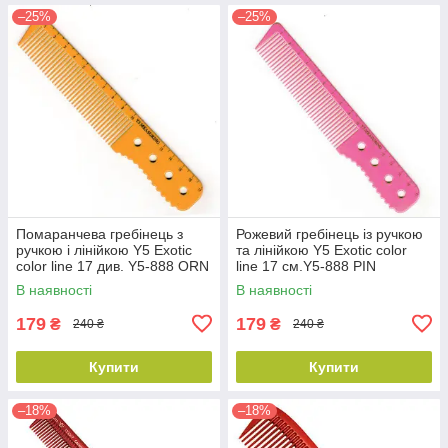
–25%
–25%
Помаранчева гребінець з
Рожевий гребінець із ручкою
ручкою і лінійкою Y5 Exotic
та лінійкою Y5 Exotic color
color line 17 див. Y5-888 ORN
line 17 см.Y5-888 PIN
В наявності
В наявності
179
179
₴
₴
240 ₴
240 ₴
Купити
Купити
–18%
–18%