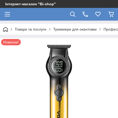
Інтернет-магазин "Bi-shop"
Товари та послуги
Триммери для окантовки
Професі
Новинка!