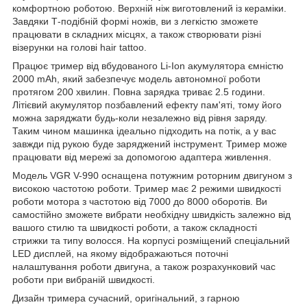
комфортною роботою. Верхній ніж виготовлений із кераміки.
Завдяки Т-подібній формі ножів, ви з легкістю зможете
працювати в складних місцях, а також створювати різні
візерунки на голові hair tattoo.
Працює тример від вбудованого Li-Ion акумулятора ємністю
2000 mAh, який забезпечує модель автономної роботи
протягом 200 хвилин. Повна зарядка триває 2.5 години.
Літієвий акумулятор позбавлений ефекту пам'яті, тому його
можна заряджати будь-коли незалежно від рівня заряду.
Таким чином машинка ідеально підходить на потік, а у вас
завжди під рукою буде заряджений інструмент. Тример може
працювати від мережі за допомогою адаптера живлення.
Модель VGR V-990 оснащена потужним роторним двигуном з
високою частотою роботи. Тример має 2 режими швидкості
роботи мотора з частотою від 7000 до 8000 оборотів. Ви
самостійно зможете вибрати необхідну швидкість залежно від
вашого стилю та швидкості роботи, а також складності
стрижки та типу волосся. На корпусі розміщений спеціальний
LED дисплей, на якому відображаються поточні
налаштування роботи двигуна, а також розрахунковий час
роботи при вибраній швидкості.
Дизайн тримера сучасний, оригінальний, з гарною