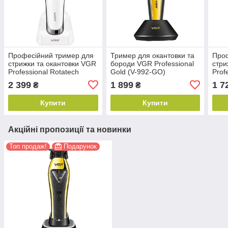
Професійний тример для
Тример для окантовки та
Проф
стрижки та окантовки VGR
бороди VGR Professional
стри
Professional Rotatech
Gold (V-992-GO)
Prof
White (V-880T-WT)
(V-9
2 399
1 899
1 7
₴
₴
Купити
Купити
Акційні пропозиції та новинки
Топ продаж!
Подарунок