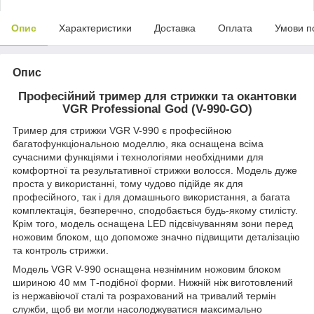
Опис
Характеристики
Доставка
Оплата
Умови п
Опис
Професійний тример для стрижки та окантовки
VGR Professional God (V-990-GO)
Тример для стрижки VGR V-990 є професійною
багатофункціональною моделлю, яка оснащена всіма
сучасними функціями і технологіями необхідними для
комфортної та результативної стрижки волосся. Модель дуже
проста у використанні, тому чудово підійде як для
професійного, так і для домашнього використання, а багата
комплектація, безперечно, сподобається будь-якому стилісту.
Крім того, модель оснащена LED підсвічуванням зони перед
ножовим блоком, що допоможе значно підвищити деталізацію
та контроль стрижки.
Модель VGR V-990 оснащена незнімним ножовим блоком
шириною 40 мм Т-подібної форми. Нижній ніж виготовлений
із нержавіючої сталі та розрахований на тривалий термін
служби, щоб ви могли насолоджуватися максимально