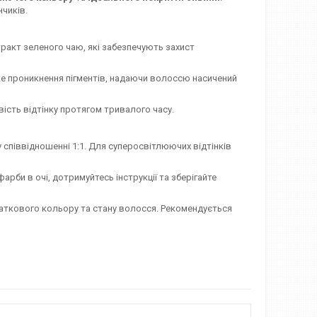
нчиків.
тракт зеленого чаю, які забезпечують захист
ке проникнення пігментів, надаючи волоссю насичений
ість відтінку протягом тривалого часу.
співвідношенні 1:1. Для суперосвітлюючих відтінків
рби в очі, дотримуйтесь інструкції та зберігайте
чаткового кольору та стану волосся. Рекомендується