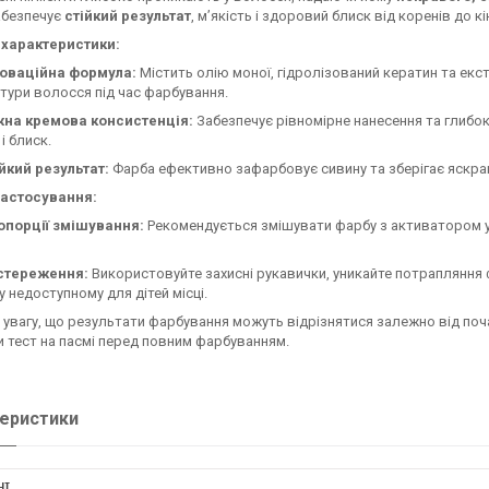
абезпечує
стійкий результат
, м’якість і здоровий блиск від коренів до кі
 характеристики:
новаційна формула:
Містить олію моної, гідролізований кератин та екс
тури волосся під час фарбування.
жна кремова консистенція:
Забезпечує рівномірне нанесення та глибо
 і блиск.
йкий результат:
Фарба ефективно зафарбовує сивину та зберігає яскрав
застосування:
опорції змішування:
Рекомендується змішувати фарбу з активатором у 
стереження:
Використовуйте захисні рукавички, уникайте потрапляння фа
 у недоступному для дітей місці.
 увагу, що результати фарбування можуть відрізнятися залежно від по
 тест на пасмі перед повним фарбуванням.
еристики
НІ