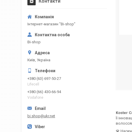
Контакти
Інтернет-магазин "Bi-shop"
Bi-shop
Київ, Україна
+380 (63) 697-50-27
Lifecell
+380 (66) 430-66-94
Vodafone
Koster C
bi.shop@ukr.net
Її іннов
волоссям
💎 Насич