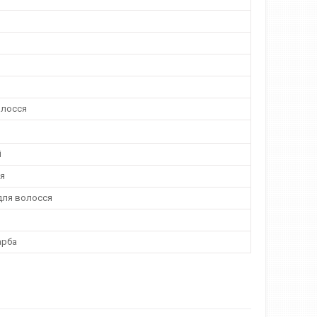
олосся
і
я
для волосся
арба