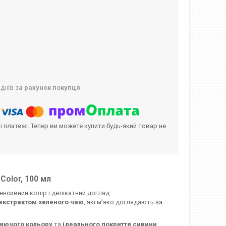
 днів
за рахунок покупця
і платежі. Тепер ви можете купити будь-який товар не
Color, 100 мл
нсивний колір і делікатний догляд.
екстрактом зеленого чаю
, які м’яко доглядають за
сяючого кольору
та
ідеального покриття сивини
.