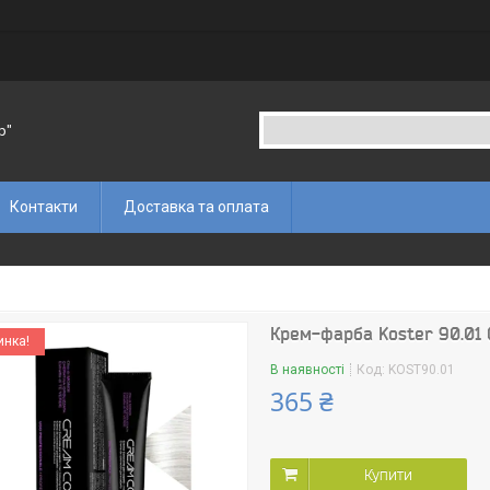
p"
Контакти
Доставка та оплата
Крем-фарба Koster 90.01 
инка!
В наявності
Код:
KOST90.01
365 ₴
Купити