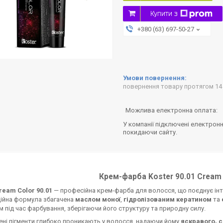
Купити з
+380 (63) 697-50-27
повернення товару протягом 14
У компанії підключені електронн
покидаючи сайту.
Крем-фарба Koster 90.01 Cream 
ream Color 90.01
— професійна крем-фарба для волосся, що поєднує інте
аційна формула збагачена
маслом моної
,
гідролізованим кератином
та
 під час фарбування, зберігаючи його структуру та природну силу.
ені пігменти глибоко проникають у волосся, надаючи йому
яскравого, 