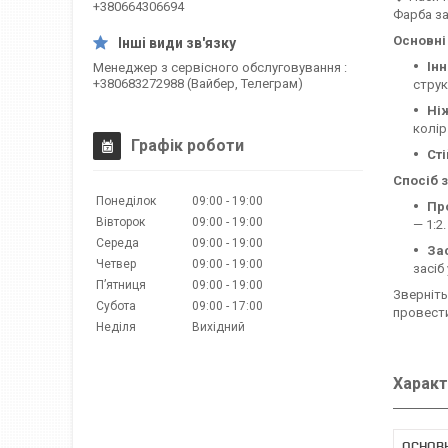
+380664306694
Фарба з
Основні
Ін
Менеджер з сервісного обслуговування
+380683272988 (Вайбер, Телеграм)
струк
Ні
колір
Графік роботи
Сті
Спосіб 
Понеділок
09:00
19:00
Пр
Вівторок
09:00
19:00
— 1:2.
Середа
09:00
19:00
За
Четвер
09:00
19:00
засіб
Пʼятниця
09:00
19:00
Зверніть
Субота
09:00
17:00
провести
Неділя
Вихідний
Характ
ОСНОВ