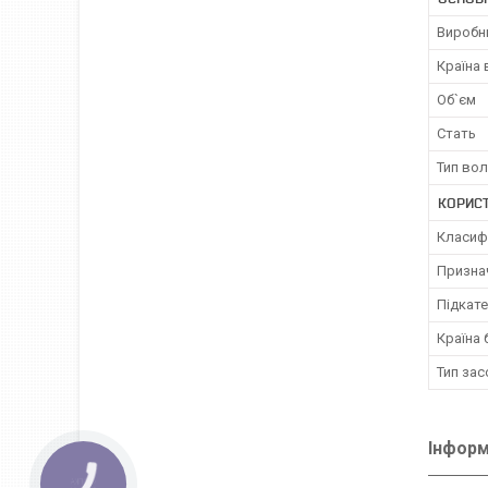
Виробн
Країна
Об`єм
Стать
Тип во
КОРИС
Класиф
Призна
Підкате
Країна 
Тип зас
Інформ
КНОПКА