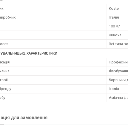
ик
Koster
 виробник
Італія
100 мл
Жіноча
лосся
Всі типи в
ТУВАЛЬНИЦЬКІ ХАРАКТЕРИСТИКИ
ікація
Професійн
чення
Фарбуванн
горії
Барвники 
бренду
Італія
обу
Аміачна ф
ація для замовлення