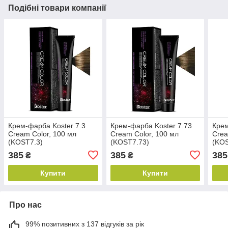
Подібні товари компанії
Крем-фарба Koster 7.3
Крем-фарба Koster 7.73
Крем
Cream Color, 100 мл
Cream Color, 100 мл
Crea
(KOST7.3)
(KOST7.73)
(KOS
385
385
385
₴
₴
Купити
Купити
Про нас
99% позитивних з 137 відгуків за рік