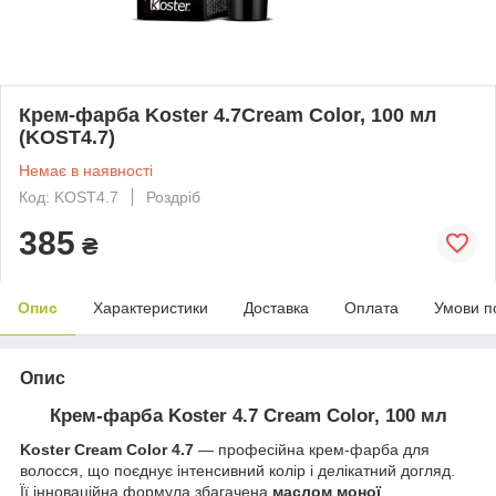
Крем-фарба Koster 4.7Cream Color, 100 мл
(KOST4.7)
Немає в наявності
Код: KOST4.7
Роздріб
385
₴
Опис
Характеристики
Доставка
Оплата
Умови п
Опис
Крем-фарба Koster 4.7 Cream Color, 100 мл
Koster Cream Color 4.7
— професійна крем-фарба для
волосся, що поєднує інтенсивний колір і делікатний догляд.
Її інноваційна формула збагачена
маслом моної
,