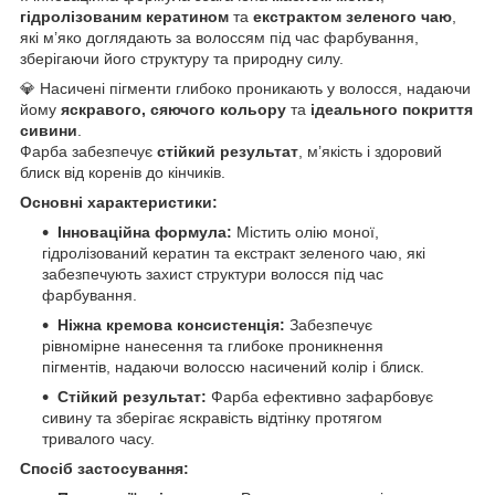
гідролізованим кератином
та
екстрактом зеленого чаю
,
які м’яко доглядають за волоссям під час фарбування,
зберігаючи його структуру та природну силу.
💎 Насичені пігменти глибоко проникають у волосся, надаючи
йому
яскравого, сяючого кольору
та
ідеального покриття
сивини
.
Фарба забезпечує
стійкий результат
, м’якість і здоровий
блиск від коренів до кінчиків.
Основні характеристики:
Інноваційна формула:
Містить олію моної,
гідролізований кератин та екстракт зеленого чаю, які
забезпечують захист структури волосся під час
фарбування.
Ніжна кремова консистенція:
Забезпечує
рівномірне нанесення та глибоке проникнення
пігментів, надаючи волоссю насичений колір і блиск.
Стійкий результат:
Фарба ефективно зафарбовує
сивину та зберігає яскравість відтінку протягом
тривалого часу.
Спосіб застосування: