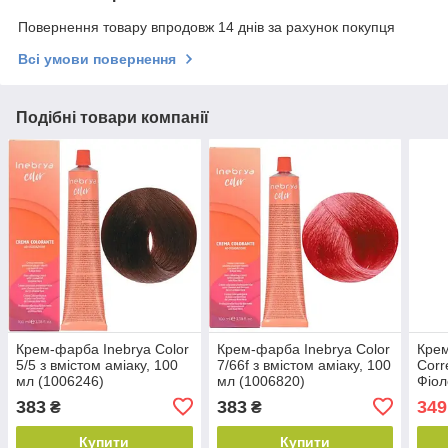
Повернення товару впродовж 14 днів за рахунок покупця
Всі умови повернення
Подібні товари компанії
Крем-фарба Inebrya Сolor
Крем-фарба Inebrya Сolor
Крем
5/5 з вмiстом амiаку, 100
7/66f з вмiстом амiаку, 100
Corr
мл (1006246)
мл (1006820)
Фіол
(100
383
383
349
₴
₴
Купити
Купити