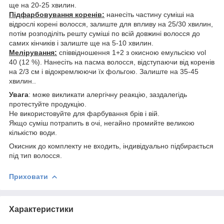
ще на 20-25 хвилин.
Підфарбовування коренів:
нанесіть частину суміші на
відрослі корені волосся, залиште для впливу на 25/30 хвилин,
потім розподіліть решту суміші по всій довжині волосся до
самих кінчиків і залиште ще на 5-10 хвилин.
Мелірування:
співвідношення 1+2 з окисною емульсією vol
40 (12 %). Нанесіть на пасма волосся, відступаючи від коренів
на 2/3 см і відокремлюючи їх фольгою. Залиште на 35-45
хвилин..
Увага
: може викликати алергічну реакцію, заздалегідь
протестуйте продукцію.
Не використовуйте для фарбування брів і вій.
Якщо суміш потрапить в очі, негайно промийте великою
кількістю води.
Окисник до комплекту не входить, індивідуально підбирається
під тип волосся.
Приховати
Характеристики