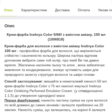
Опис
Характеристики
Доставка
Оплата
Умови п
Опис
Крем-фарба Inebrya Сolor 5/66f з вмiстом амiаку, 100 мл
(1006818)
Крем-фарба для волосся з вмістом аміаку Inebrya Color
100 мл
- професійна фарба для волосся, що вирізняється
стійкістю і насиченістю кольору. Широка палітра відтінків
допоможе вибрати саме той колір, про який Ви так давно
мріяли. Збагачена насінням льону та алое , вона забезпечує
живлення та кондиціювання, знижує чутливість шкіри для
природного захисту структури волосся та шкіри голови.
Спосіб застосування:
змішайте в неметалевій ємності 50 мл
крем-фарби Inebrya Color з 75 мл окисної емульсії Inebrya
Color Oxidizing Perfumed Emulsion Cream (у співвідношенні
1:1,5) до утворення однорідної маси.
Перше фарбування:
нанесіть частину суміші на сухе волосся
по всій довжині до самих кінчиків і залиште приблизно на 20
хвилин. Нанесіть суміш, що залишилась, на корені й залиште