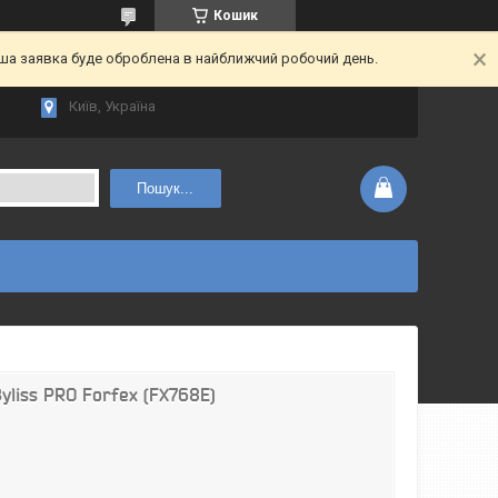
Кошик
аша заявка буде оброблена в найближчий робочий день.
Київ, Україна
Пошук...
yliss PRO Forfex (FX768E)