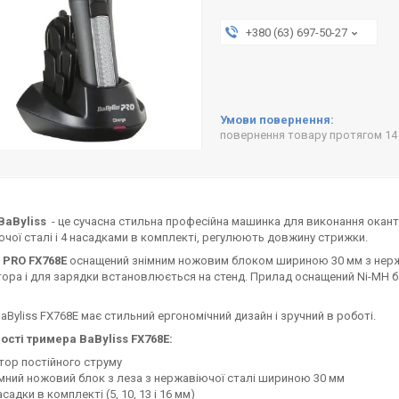
+380 (63) 697-50-27
повернення товару протягом 14
BaByliss
- це сучасна стильна професійна машинка для виконання окант
чої сталі і 4 насадками в комплекті, регулюють довжину стрижки.
s PRO FX768E
оснащений знімним ножовим блоком шириною 30 мм з нержа
ора і для зарядки встановлюється на стенд. Прилад оснащений Ni-MH б
aByliss FX768E має стильний ергономічний дизайн і зручний в роботі.
ості тримера BaByliss FX768E:
ор постійного струму
мний ножовий блок з леза з нержавіючої сталі шириною 30 мм
асадки в комплекті (5, 10, 13 і 16 мм)