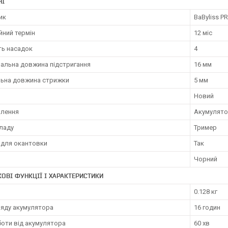
НІ
ик
BaByliss P
йний термін
12 міс
ть насадок
4
альна довжина підстригання
16 мм
льна довжина стрижки
5 мм
Новий
влення
Акумулят
иладу
Тример
 для окантовки
Так
Чорний
ОВІ ФУНКЦІЇ І ХАРАКТЕРИСТИКИ
0.128 кг
ряду акумулятора
16 годин
боти від акумулятора
60 хв