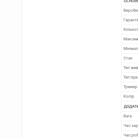
ОСНОВ
Виробн
Гаранті
Кількіс
Максим
Мініма
Стан
Тип жи
Тип пр
Тример
Колір
ДОДАТК
Вага
Час за
Час ро