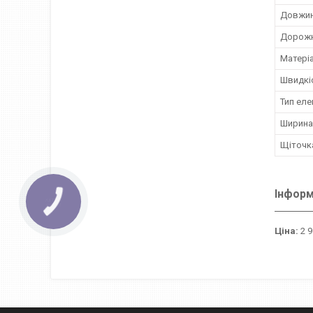
Довжин
Дорожн
Матері
Швидкі
Тип ел
Ширина
Щіточк
Інформ
КНОПКА
ЗВ'ЯЗКУ
Ціна:
2 9