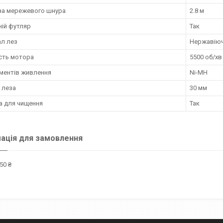
а мережевого шнура
2.8 м
ій футляр
Так
ал лез
Нержавіюч
сть мотора
5500 об/хв
ементів живлення
Ni-MH
 леза
30 мм
а для чищення
Так
ація для замовлення
50 ₴