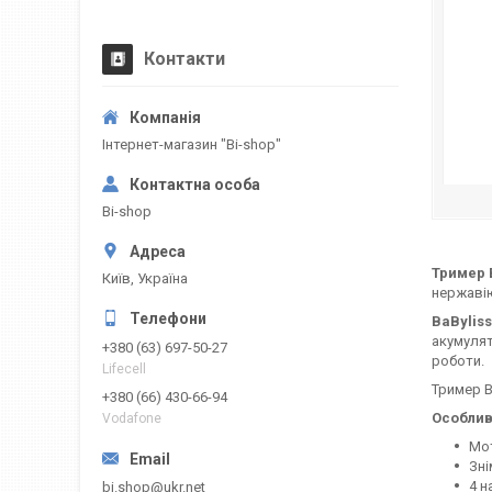
Контакти
Інтернет-магазин "Bi-shop"
Bi-shop
Тример 
Київ, Україна
нержавію
BaBylis
акумулят
+380 (63) 697-50-27
роботи.
Lifecell
Тример B
+380 (66) 430-66-94
Особлив
Vodafone
Мот
Зні
4 н
bi.shop@ukr.net