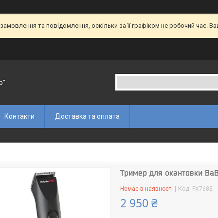
амовлення та повідомлення, оскільки за її графіком не робочий час. В
p"
Контакти
Доставка та оплата
Тример для окантовки BaB
Немає в наявності
Код:
FX768E
2 950 ₴