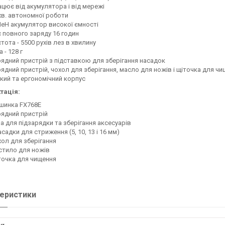
цює від акумулятора і від мережі
хв. автономної роботи
eH акумулятор високої ємності
 повного заряду 16 годин
тота - 5500 рухів лез в хвилину
а - 128 г
ядний пристрій з підставкою для зберігання насадок
ядний пристрій, чохол для зберігання, масло для ножів і щіточка для ч
кий та ергономічний корпус
тація:
шинка FX768E
ядний пристрій
а для підзарядки та зберігання аксесуарів
асадки для стриження (5, 10, 13 і 16 мм)
ол для зберігання
стило для ножів
очка для чищення
еристики