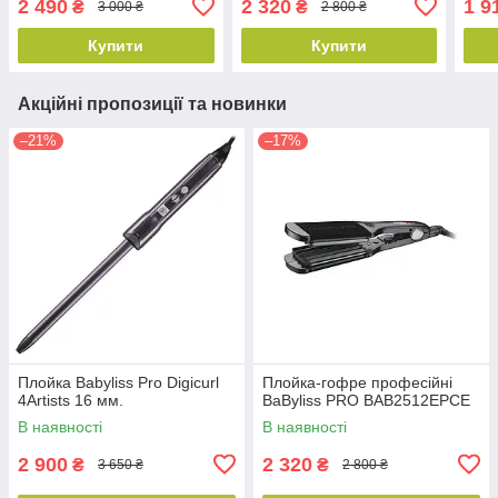
2 490
2 320
1 9
₴
₴
3 000 ₴
2 800 ₴
Купити
Купити
Акційні пропозиції та новинки
–21%
–17%
Плойка Babyliss Pro Digicurl
Плойка-гофре професійні
4Artists 16 мм.
BaByliss PRO BAB2512EPCE
В наявності
В наявності
2 900
2 320
₴
₴
3 650 ₴
2 800 ₴