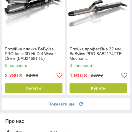
Потрійна плойка BaByliss
Плойка професійна 32 мм
PRO Ionic 3D Hi-Def Waver
BaByliss PRO BAB2174TTE
19мм (BAB2469TTE)
Mechanic
В наявності
В наявності
2 780
1 910
₴
₴
3 240 ₴
2 200 ₴
Купити
Купити
Показати ще
Про нас