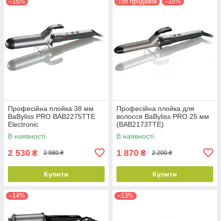
–15%
Топ продажів
–15%
Професійна плойка 38 мм
Професійна плойка для
BaByliss PRO BAB2275TTE
волосся BaByliss PRO 25 мм
Electronic
(BAB2173TTE)
В наявності
В наявності
2 530
1 870
₴
₴
2 980 ₴
2 200 ₴
Купити
Купити
–14%
–13%