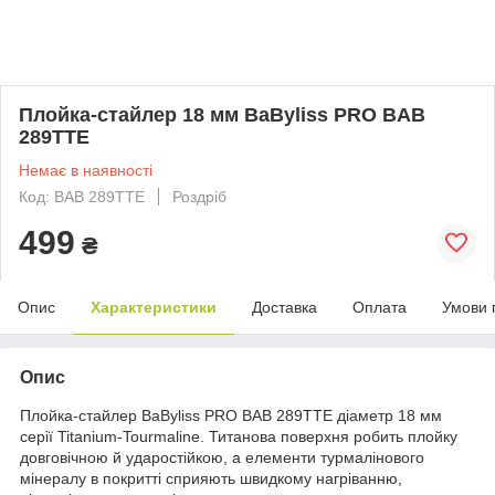
Плойка-стайлер 18 мм BaByliss PRO BAB
289TTE
Немає в наявності
Код: BAB 289TTE
Роздріб
499
₴
Опис
Характеристики
Доставка
Оплата
Умови 
Опис
Плойка-стайлер BaByliss PRO BAB 289TTE діаметр 18 мм
серії Titanium-Tourmaline. Титанова поверхня робить плойку
довговічною й ударостійкою, а елементи турмалінового
мінералу в покритті сприяють швидкому нагріванню,